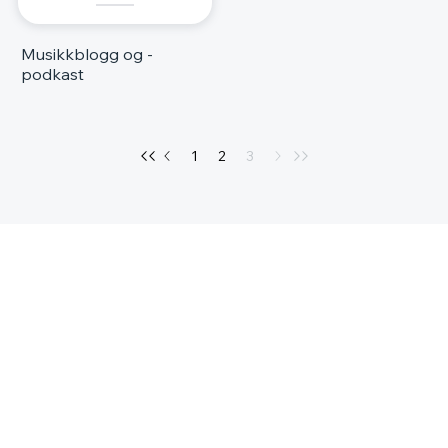
Musikkblogg og -
podkast
1
2
3