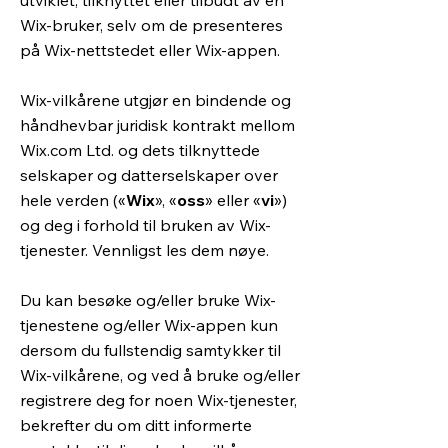
utviklet, tilknyttet eller tilbudt av en
Wix-bruker, selv om de presenteres
på Wix-nettstedet eller Wix-appen.
Wix-vilkårene utgjør en bindende og
håndhevbar juridisk kontrakt mellom
Wix.com Ltd. og dets tilknyttede
selskaper og datterselskaper over
hele verden («
Wix
», «
oss
» eller «
vi
»)
og deg i forhold til bruken av Wix-
tjenester. Vennligst les dem nøye.
Du kan besøke og/eller bruke Wix-
tjenestene og/eller Wix-appen kun
dersom du fullstendig samtykker til
Wix-vilkårene, og ved å bruke og/eller
registrere deg for noen Wix-tjenester,
bekrefter du om ditt informerte