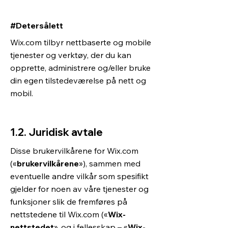
#Detersålett
Wix.com tilbyr nettbaserte og mobile
tjenester og verktøy, der du kan
opprette, administrere og/eller bruke
din egen tilstedeværelse på nett og
mobil.
1.2. Juridisk avtale
Disse brukervilkårene for Wix.com
(«
brukervilkårene
»), sammen med
eventuelle andre vilkår som spesifikt
gjelder for noen av våre tjenester og
funksjoner slik de fremføres på
nettstedene til Wix.com («
Wix-
nettstedet
», og i fellesskap – «
Wix-