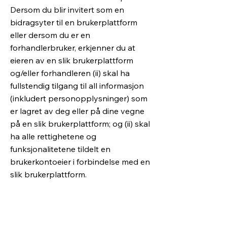
Dersom du blir invitert som en
bidragsyter til en brukerplattform
eller dersom du er en
forhandlerbruker, erkjenner du at
eieren av en slik brukerplattform
og/eller forhandleren (ii) skal ha
fullstendig tilgang til all informasjon
(inkludert personopplysninger) som
er lagret av deg eller på dine vegne
på en slik brukerplattform; og (ii) skal
ha alle rettighetene og
funksjonalitetene tildelt en
brukerkontoeier i forbindelse med en
slik brukerplattform.
Wix vil anse personen eller enheten
som har tilgang til e-postadressen
(oppført i Wix sitt register for en