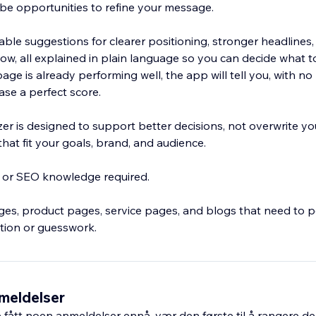
e opportunities to refine your message.
nable suggestions for clearer positioning, stronger headlines,
ow, all explained in plain language so you can decide what 
page is already performing well, the app will tell you, with no
ase a perfect score.
r is designed to support better decisions, not overwrite yo
hat fit your goals, brand, and audience.
e or SEO knowledge required.
ages, product pages, service pages, and blogs that need to 
tion or guesswork.
meldelser
fått noen anmeldelser ennå, vær den første til å rangere de