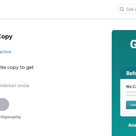
Copy
active
ite copy to get
ldelser enda
tilgjengelig