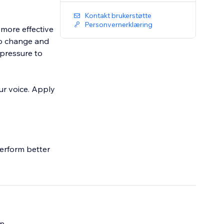
Kontakt brukerstøtte
Personvernerklæring
 more effective
to change and
 pressure to
ur voice. Apply
perform better
n.