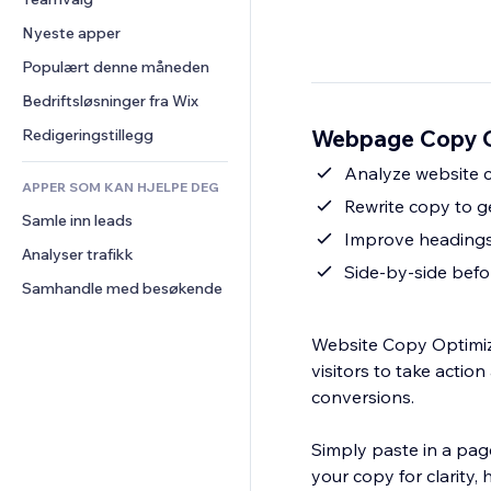
Video
Konvertering
Sidemaler
Lagerløsninger
Avstemninger
Nyeste apper
PDF
Bildeeffekter
Dropshipping
Chat
Fildeling
Populært denne måneden
Knapper og menyer
Priser og abonnement
Kommentarer
Nyheter
Bannere og merker
Folkefinansiering
Bedriftsløsninger fra Wix
Telefon
Innholdstjenester
Kalkulatorer
Mat og drikke
Samfunn
Webpage Copy Op
Redigeringstillegg
Teksteffekter
Søk
Anmeldelser og 
Analyze website co
tilbakemeldinger
APPER SOM KAN HJELPE DEG
Vær
Rewrite copy to g
CRM
Samle inn leads
Diagrammer og tabeller
Improve headings,
Analyser trafikk
Side-by-side befo
Samhandle med besøkende
Website Copy Optimiz
visitors to take acti
conversions.
Simply paste in a pag
your copy for clarity, 