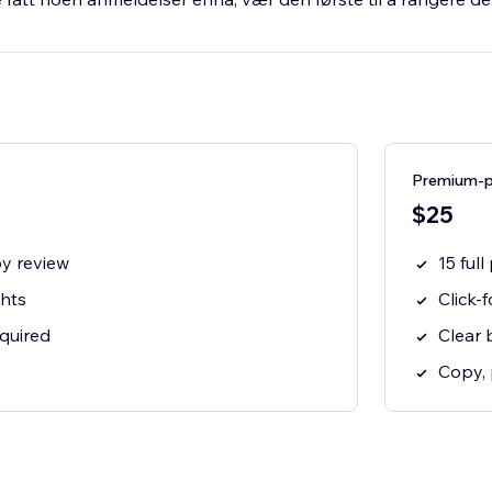
Premium-
$25
py review
15 ful
ghts
Click
quired
Clear 
Copy, 