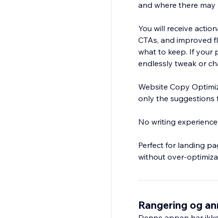
and where there may b
You will receive actio
CTAs, and improved fl
what to keep. If your 
endlessly tweak or ch
Website Copy Optimize
only the suggestions t
No writing experienc
Perfect for landing p
without over-optimiza
Rangering og an
Denne appen har ikke 