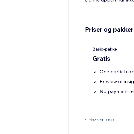
Priser og pakker
Basic-pakke
Gratis
One partial co
Preview of insi
No payment re
* Prisen er i USD.