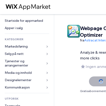
Startside for appmarked
Webpage 
Apper i salg
Optimizer
KATEGORIER
fra
Astracat Inter
Markedsføring
Analyze & rewr
Selg på nett
Annonser
more clicks
Mobil
Tjenester og 
Apper for butikker
arrangementer
Ingen anme
Analyser
Frakt og levering
Media og innhold
Hoteller
Sosiale medier
Selg-knapper
Arrangementer
Designelementer
Galleri
SEO
Nettkurs
Restauranter
Musikk
Engasjement
Kart og navigasjon
Kommunikasjon 
On-demand-utskrift
Gratisabonnement 
Eiendom
Podkaster
Nettstedsoppføringer
Personvern og sikkerhet
Regnskap
Skjemaer
UTFORSK
Bookinger
Fotografi
E-post
Klokke
Kuponger og fordelsprogram
Blogg
Teamvalg