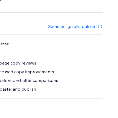
Sammenlign alle pakker
pakke
l page copy reviews
-focused copy improvements
before-and-after comparisons
paste, and publish