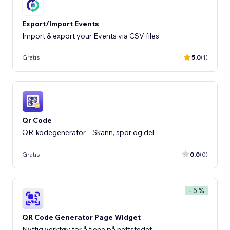
Export/Import Events
Import & export your Events via CSV files
Gratis
5.0
(1)
Qr Code
QR-kodegenerator – Skann, spor og del
Gratis
0.0
(0)
- 5 %
QR Code Generator Page Widget
Nyttig verktøy for å tjene på nettstedet