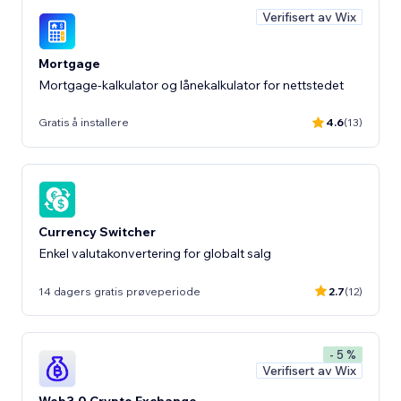
Verifisert av Wix
Mortgage
Mortgage-kalkulator og lånekalkulator for nettstedet
Gratis å installere
4.6
(13)
Currency Switcher
Enkel valutakonvertering for globalt salg
14 dagers gratis prøveperiode
2.7
(12)
- 5 %
Verifisert av Wix
Web3.0 Crypto Exchange