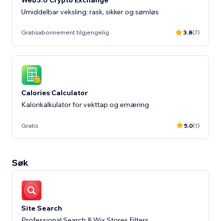
Umiddelbar veksling: rask, sikker og sømløs
Gratisabonnement tilgjengelig
3.8
(7)
Calories Calculator
Kalorikalkulator for vekttap og ernæring
Gratis
5.0
(1)
Søk
Site Search
Professional Search & Wix Stores Filters