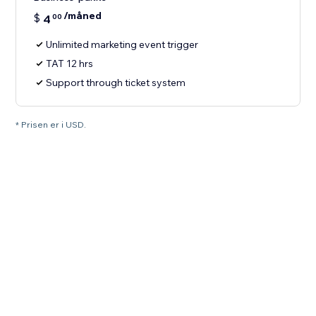
/måned
$
4
00
Unlimited marketing event trigger
TAT 12 hrs
Support through ticket system
* Prisen er i USD.