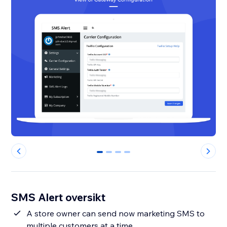
0
1
2
3
SMS Alert oversikt
A store owner can send now marketing SMS to
multiple customers at a time