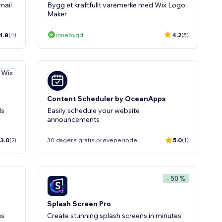
mail
Bygg et kraftfullt varemerke med Wix Logo
Maker
4.8
(4)
innebygd
4.2
(5)
v Wix
Content Scheduler by OceanApps
ls
Easily schedule your website
announcements
3.0
(2)
30 dagers gratis prøveperiode
5.0
(1)
- 50 %
Splash Screen Pro
ns
Create stunning splash screens in minutes