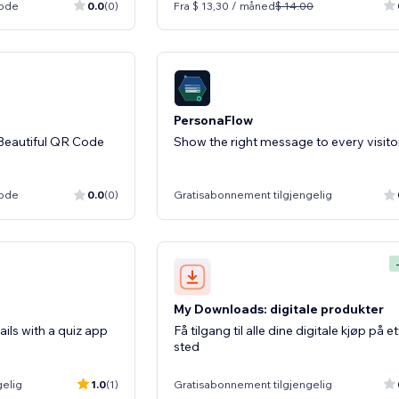
iode
0.0
(0)
Fra $ 13,30 / måned
$ 14.00
PersonaFlow
Beautiful QR Code
Show the right message to every visito
iode
0.0
(0)
Gratisabonnement tilgjengelig
My Downloads: digitale produkter
ils with a quiz app
Få tilgang til alle dine digitale kjøp på et
sted
gelig
1.0
(1)
Gratisabonnement tilgjengelig