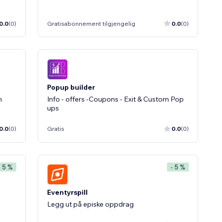
0.0
(0)
Gratisabonnement tilgjengelig
0.0
(0)
Popup builder
n
Info - offers -Coupons - Exit & Custom Pop
ups
0.0
(0)
Gratis
0.0
(0)
- 5 %
- 5 %
Eventyrspill
Legg ut på episke oppdrag