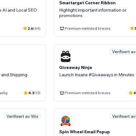
Smartarget Corner Ribbon
ss AI and Local SEO
Highlight important information or
promotions
2.6
(44)
Premium-nettsted kreves
Verifisert a
Giveaway Ninja
 and Shipping
Launch Insane #Giveaways in Minutes
gelig
4.3
(12)
Premium-nettsted kreves
4
Verifisert av Wix
Verifisert a
Spin Wheel Email Popup