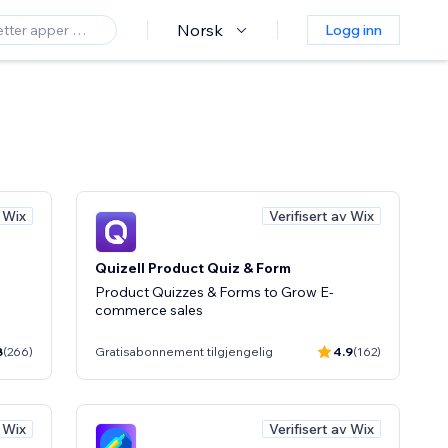
Norsk
Logg inn
v Wix
Verifisert av Wix
Quizell Product Quiz & Form
Product Quizzes & Forms to Grow E-
commerce sales
8
(266)
Gratisabonnement tilgjengelig
4.9
(162)
v Wix
Verifisert av Wix