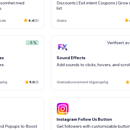
ksomhet med
Discounts | Exit intent Coupons | Grow 
.
list
iode
4.4
(5)
Gratis
Verifisert a
- 5 %
es
Sound Effects
ere
Add sounds to clicks, hovers, and scrol
gelig
5.0
(2)
Gratisabonnement tilgjengelig
Instagram Follow Us Button
d Popups to Boost
Get followers with customizable butto