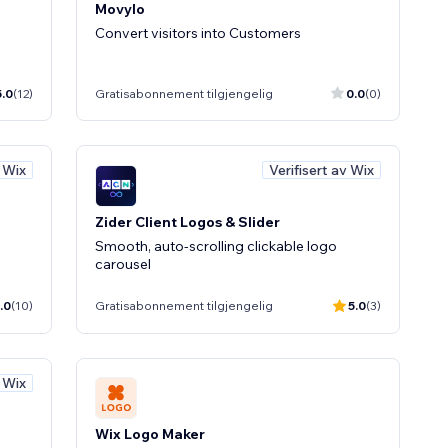
Movylo
Convert visitors into Customers
5.0
(12)
Gratisabonnement tilgjengelig
0.0
(0)
v Wix
Verifisert av Wix
Zider Client Logos & Slider
Smooth, auto-scrolling clickable logo
carousel
.0
(10)
Gratisabonnement tilgjengelig
5.0
(3)
v Wix
Wix Logo Maker