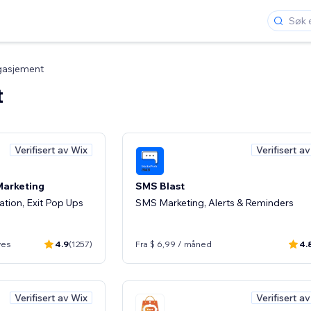
gasjement
t
Verifisert av Wix
Verifisert a
Marketing
SMS Blast
tion, Exit Pop Ups
SMS Marketing, Alerts & Reminders
ves
4.9
(1257)
Fra $ 6,99 / måned
4.
Verifisert av Wix
Verifisert a