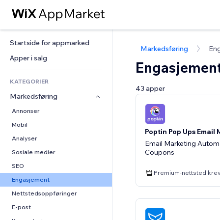
Startside for appmarked
Markedsføring
En
Apper i salg
Engasjemen
KATEGORIER
43 apper
Markedsføring
Annonser
Mobil
Poptin Pop Ups Email 
Analyser
Email Marketing Automa
Coupons
Sosiale medier
SEO
Premium-nettsted kre
Engasjement
Nettstedsoppføringer
E-post