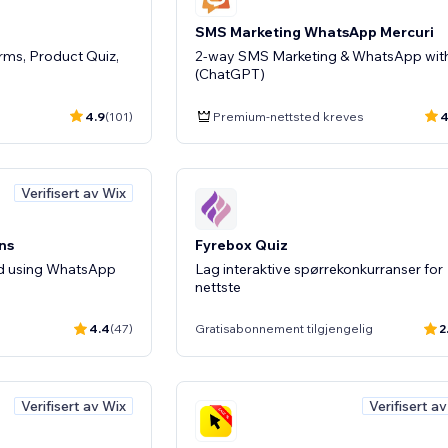
SMS Marketing WhatsApp Mercuri
rms, Product Quiz,
2-way SMS Marketing & WhatsApp with
(ChatGPT)
4.9
(101)
Premium-nettsted kreves
4
Verifisert av Wix
ns
Fyrebox Quiz
d using WhatsApp
Lag interaktive spørrekonkurranser for
nettste
4.4
(47)
Gratisabonnement tilgjengelig
2
Verifisert av Wix
Verifisert a