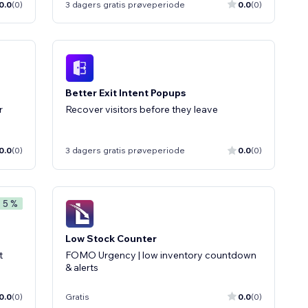
0.0
(0)
3 dagers gratis prøveperiode
0.0
(0)
Better Exit Intent Popups
r
Recover visitors before they leave
0.0
(0)
3 dagers gratis prøveperiode
0.0
(0)
- 5 %
Low Stock Counter
t
FOMO Urgency | low inventory countdown
& alerts
0.0
(0)
Gratis
0.0
(0)