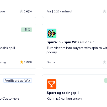
iode
0.0
(0)
Fra $ 2,25 / måned
- 5 %
SpinWin - Spin Wheel Pop up
ssisk spill
Turn visitors into buyers with spin to wi
popup
gelig
3.0
(3)
Gratis
Verifisert av Wix
Sport og racingspill
o Customers
Kjenn på konkurransen