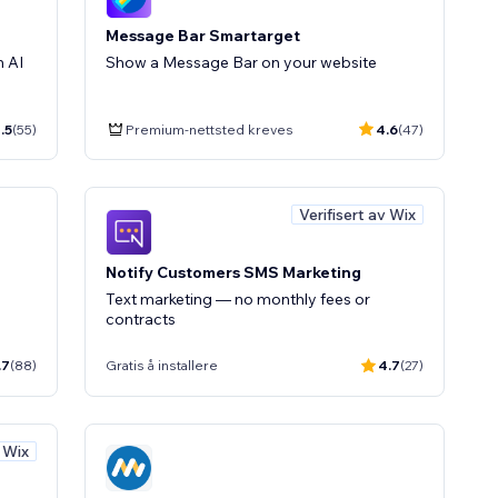
Message Bar Smartarget
 AI
Show a Message Bar on your website
.5
(55)
Premium-nettsted kreves
4.6
(47)
Verifisert av Wix
Notify Customers SMS Marketing
Text marketing — no monthly fees or
contracts
.7
(88)
Gratis å installere
4.7
(27)
v Wix