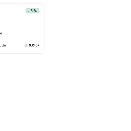
- 5 %
er
iode
0.0
(0)