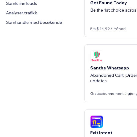
Get Found Today
Samle inn leads
Diagrammer og tabeller
Be the 1st choice acro
Analyser trafikk
Samhandle med besøkende
Fra $ 14,99 / måned
Santhe Whatsapp
Abandoned Cart, Order
updates.
Gratisabonnement tilgjen
Exit Intent