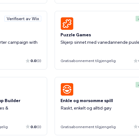
Verifisert av Wix
Puzzle Games
rter campaign with
Skjerp sinnet med vanedannende pusles
0.0
(0)
Gratisabonnement tilgjengelig
up Builder
Enkle og morsomme spill
les &
Raskt, enkelt og alltid gøy
gelig
0.0
(0)
Gratisabonnement tilgjengelig