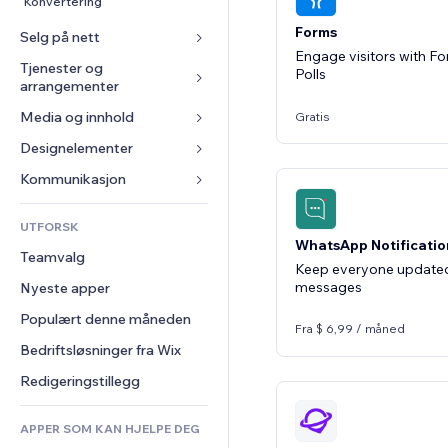
Konvertering
Forms
Selg på nett
Engage visitors with Fo
Tjenester og 
Apper for butikker
Polls
arrangementer
Frakt og levering
Media og innhold
Hoteller
Gratis
Selg-knapper
Arrangementer
Designelementer
Galleri
Nettkurs
Restauranter
Musikk
Kart og navigasjon
Kommunikasjon 
On-demand-utskrift
Eiendom
Podkaster
Personvern og sikkerhet
Regnskap
Skjemaer
UTFORSK
Bookinger
Fotografi
Klokke
Kuponger og fordelsprogram
Blogg
WhatsApp Notificatio
Teamvalg
Video
Sidemaler
Lagerløsninger
Avstemninger
Keep everyone update
messages
Nyeste apper
PDF
Bildeeffekter
Dropshipping
Chat
Fildeling
Populært denne måneden
Knapper og menyer
Priser og abonnement
Kommentarer
Fra $ 6,99 / måned
Nyheter
Bannere og merker
Folkefinansiering
Bedriftsløsninger fra Wix
Telefon
Innholdstjenester
Kalkulatorer
Mat og drikke
Samfunn
Redigeringstillegg
Teksteffekter
Søk
Anmeldelser og 
tilbakemeldinger
APPER SOM KAN HJELPE DEG
Vær
CRM