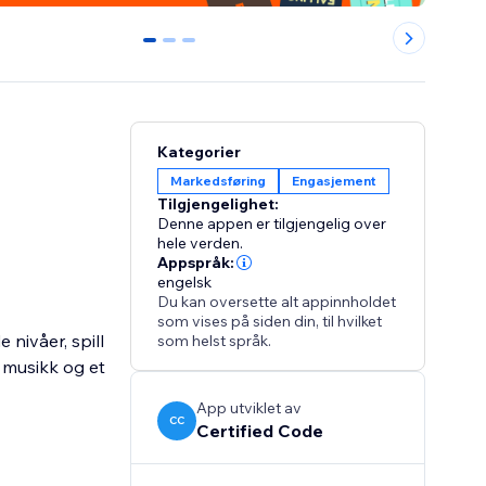
0
1
2
Kategorier
Markedsføring
Engasjement
Tilgjengelighet:
Denne appen er tilgjengelig over
hele verden.
Appspråk:
engelsk
Du kan oversette alt appinnholdet
som vises på siden din, til hvilket
nivåer, spill
som helst språk.
 musikk og et
App utviklet av
CC
Certified Code