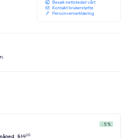
Besøk nettstedet vårt
Kontakt brukerstøtte
Personvernerklæring
n.
- 5 %
20
måned
$
19