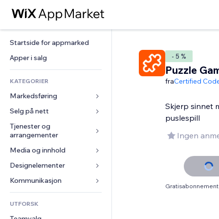
Startside for appmarked
- 5 %
Apper i salg
Puzzle Ga
fra
Certified Cod
KATEGORIER
Markedsføring
Skjerp sinnet
Selg på nett
Annonser
puslespill
Mobil
Tjenester og 
Apper for butikker
arrangementer
Ingen anme
Analyser
Frakt og levering
Media og innhold
Hoteller
Sosiale medier
Selg-knapper
Arrangementer
Designelementer
Galleri
SEO
Nettkurs
Restauranter
Musikk
Engasjement
Kart og navigasjon
Kommunikasjon 
On-demand-utskrift
Gratisabonnement 
Eiendom
Podkaster
Nettstedsoppføringer
Personvern og sikkerhet
Regnskap
Skjemaer
UTFORSK
Bookinger
Fotografi
E-post
Klokke
Kuponger og fordelsprogram
Blogg
Teamvalg