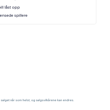
ill låst opp
nsede spillere
te salget når som helst, og salgsvilkårene kan endres.