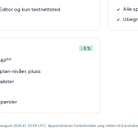
Alle sp
Editor og kun testnettsted
Ubegre
- 5 %
60
$
57
 plan-nivåer, pluss:
alister
spørsler
9. august 2026 kl. 23:59 UTC. Apputvikleren forbeholder seg retten til å avslut