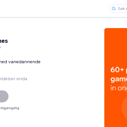
mes
e
 med vanedannende
ldelser enda
tilgjengelig