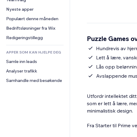
Video
Konvertering
Sidemaler
Lagerløsninger
Avstemninger
Nyeste apper
PDF
Bildeeffekter
Dropshipping
Chat
Fildeling
Populært denne måneden
Knapper og menyer
Priser og abonnement
Kommentarer
Nyheter
Bannere og merker
Folkefinansiering
Bedriftsløsninger fra Wix
Telefon
Innholdstjenester
Kalkulatorer
Mat og drikke
Samfunn
Puzzle Games ov
Redigeringstillegg
Teksteffekter
Søk
Anmeldelser og 
Hundrevis av hjer
tilbakemeldinger
APPER SOM KAN HJELPE DEG
Vær
Lett å lære, vansk
CRM
Samle inn leads
Diagrammer og tabeller
Lås opp belønning
Analyser trafikk
Avslappende musi
Samhandle med besøkende
Utfordr intellektet di
som er lett å lære, m
minimalistisk design.
Fra Starter til Prime