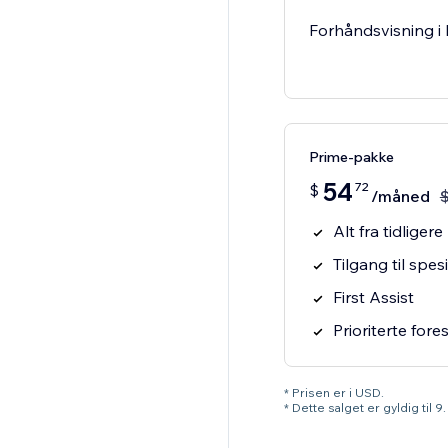
Forhåndsvisning i 
Prime-pakke
54
72
$
/måned
Alt fra tidligere
Tilgang til spesi
First Assist
Prioriterte fore
* Prisen er i USD.
* Dette salget er gyldig til 