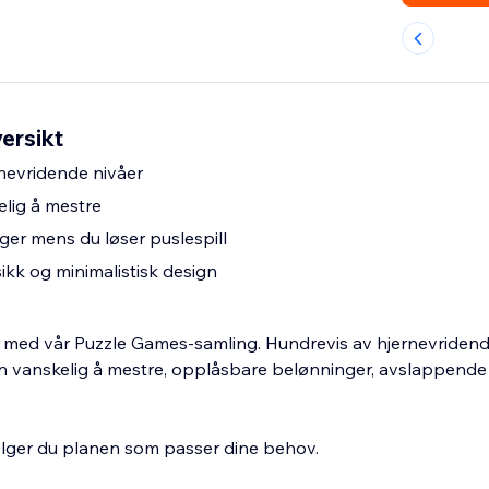
ersikt
nevridende nivåer
elig å mestre
er mens du løser puslespill
kk og minimalistisk design
tt med vår Puzzle Games-samling. Hundrevis av hjernevridende 
en vanskelig å mestre, opplåsbare belønninger, avslappende
 velger du planen som passer dine behov.