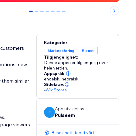
0
1
2
3
4
5
6
Kategorier
r customers
Markedsføring
E-post
Tilgjengelighet:
Denne appen er tilgjengelig over
motions, new
hele verden.
Appspråk:
engelsk
,
hebraisk
 them similar
Sidekrav:
-
Wix Stores
App utviklet av
P
Pulseem
es.
Besøk nettstedet vårt