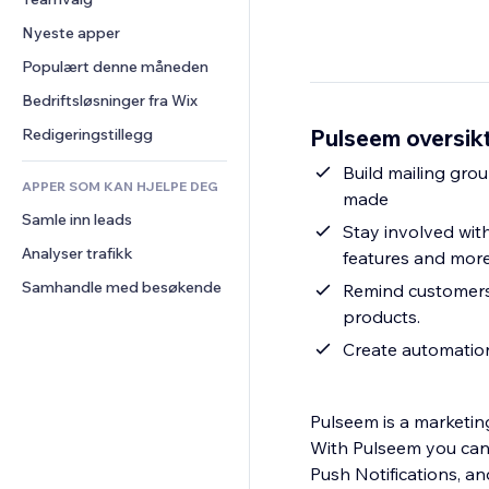
Video
Konvertering
Sidemaler
Lagerløsninger
Avstemninger
Nyeste apper
PDF
Bildeeffekter
Dropshipping
Chat
Fildeling
Populært denne måneden
Knapper og menyer
Priser og abonnement
Kommentarer
Nyheter
Bannere og merker
Folkefinansiering
Bedriftsløsninger fra Wix
Telefon
Innholdstjenester
Kalkulatorer
Mat og drikke
Samfunn
Pulseem oversik
Redigeringstillegg
Teksteffekter
Søk
Anmeldelser og 
Build mailing gro
tilbakemeldinger
APPER SOM KAN HJELPE DEG
Vær
made
CRM
Samle inn leads
Diagrammer og tabeller
Stay involved wit
Analyser trafikk
features and mor
Samhandle med besøkende
Remind customers 
products.
Create automatio
Pulseem is a marketin
With Pulseem you can send Email, SMS, WhatsApp 