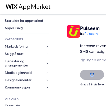
Startside for appmarked
Pulseem
Apper i salg
fra
Pulseem
KATEGORIER
Increase reve
Markedsføring
SMS campaig
Selg på nett
Annonser
Ingen anme
Mobil
Tjenester og 
Apper for butikker
arrangementer
Analyser
Frakt og levering
Media og innhold
Hoteller
Sosiale medier
Selg-knapper
Arrangementer
Designelementer
Galleri
SEO
Nettkurs
Gratis å installere
Restauranter
Musikk
Engasjement
Kart og navigasjon
Kommunikasjon 
On-demand-utskrift
Eiendom
Podkaster
Nettstedsoppføringer
Personvern og sikkerhet
Regnskap
Skjemaer
UTFORSK
Bookinger
Fotografi
E-post
Klokke
Kuponger og fordelsprogram
Blogg
Teamvalg