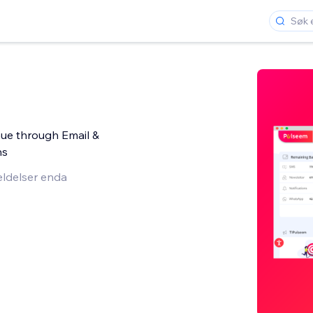
nue through Email &
ns
ldelser enda