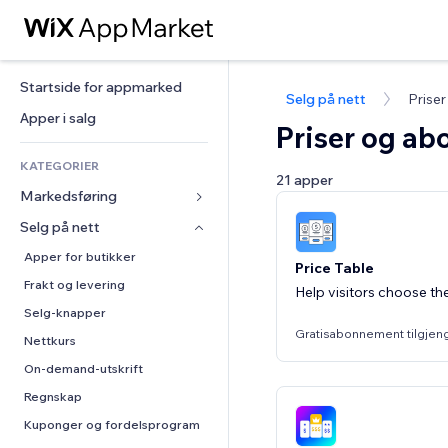
Startside for appmarked
Selg på nett
Prise
Apper i salg
Priser og a
KATEGORIER
21 apper
Markedsføring
Selg på nett
Annonser
Mobil
Apper for butikker
Price Table
Analyser
Frakt og levering
Help visitors choose the
Sosiale medier
Selg-knapper
Gratisabonnement tilgjen
SEO
Nettkurs
Engasjement
On-demand-utskrift
Nettstedsoppføringer
Regnskap
E-post
Kuponger og fordelsprogram