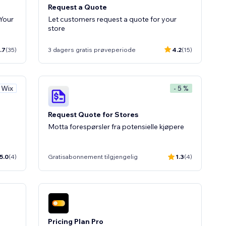
Request a Quote
Your
Let customers request a quote for your
store
.7
(35)
3 dagers gratis prøveperiode
4.2
(15)
v Wix
- 5 %
Request Quote for Stores
Motta forespørsler fra potensielle kjøpere
5.0
(4)
Gratisabonnement tilgjengelig
1.3
(4)
Pricing Plan Pro