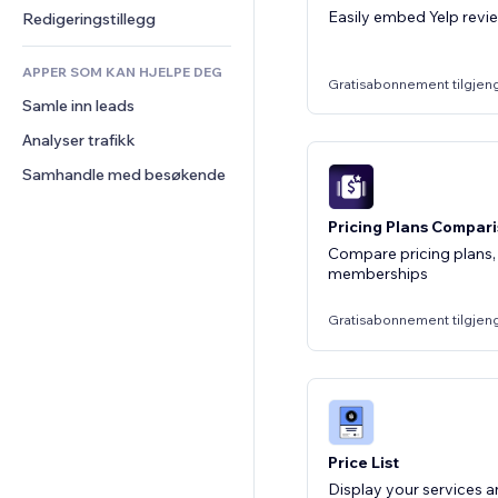
Innholdstjenester
Kalkulatorer
Samfunn
Easily embed Yelp revie
Redigeringstillegg
Teksteffekter
Søk
Anmeldelser og 
tilbakemeldinger
APPER SOM KAN HJELPE DEG
Vær
Gratisabonnement tilgjen
CRM
Samle inn leads
Diagrammer og tabeller
Analyser trafikk
Samhandle med besøkende
Pricing Plans Compar
Compare pricing plans
memberships
Gratisabonnement tilgjen
Price List
Display your services an