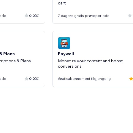
cart
iode
0.0
(0)
7 dagers gratis prøveperiode
& Plans
Paywall
riptions & Plans
Monetize your content and boost
conversions
iode
0.0
(0)
Gratisabonnement tilgjengelig