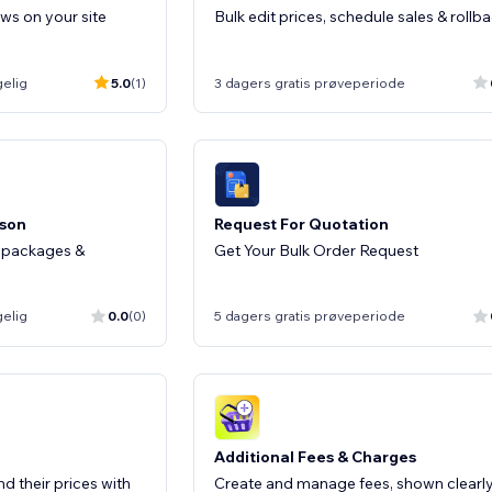
ws on your site
Bulk edit prices, schedule sales & rollb
gelig
5.0
(1)
3 dagers gratis prøveperiode
ison
Request For Quotation
, packages &
Get Your Bulk Order Request
gelig
0.0
(0)
5 dagers gratis prøveperiode
Additional Fees & Charges
d their prices with
Create and manage fees, shown clearly