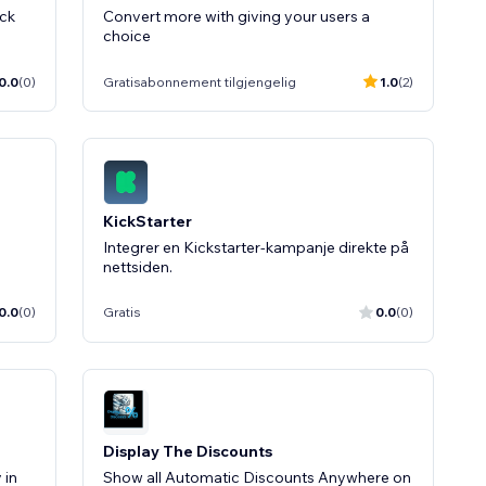
ack
Convert more with giving your users a
choice
0.0
(0)
Gratisabonnement tilgjengelig
1.0
(2)
KickStarter
Integrer en Kickstarter-kampanje direkte på
nettsiden.
0.0
(0)
Gratis
0.0
(0)
Display The Discounts
 in
Show all Automatic Discounts Anywhere on