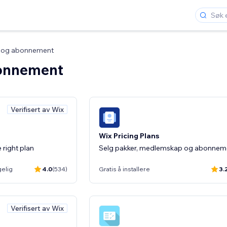
r og abonnement
bonnement
Verifisert av Wix
Wix Pricing Plans
 right plan
Selg pakker, medlemskap og abonnem
gelig
4.0
(534)
Gratis å installere
3.
Verifisert av Wix