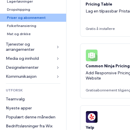
Konvertering
Lagerløsninger
Pricing Table
Dropshipping
Lag en tilpassbar Pristab
Priser og abonnement
Folkefinansiering
Gratis å installere
Mat og drikke
Tjenester og 
arrangementer
Media og innhold
Hoteller
Common Ninja Pricing
Arrangementer
Designelementer
Galleri
Add Responsive Pricing
Restauranter
Musikk
Kart og navigasjon
Kommunikasjon 
Website
Eiendom
Podkaster
Personvern og sikkerhet
Skjemaer
UTFORSK
Gratisabonnement tilgjen
Bookinger
Fotografi
Klokke
Blogg
Teamvalg
Video
Sidemaler
Avstemninger
Nyeste apper
PDF
Bildeeffekter
Chat
Fildeling
Populært denne måneden
Knapper og menyer
Kommentarer
Nyheter
Bannere og merker
Bedriftsløsninger fra Wix
Telefon
Yelp