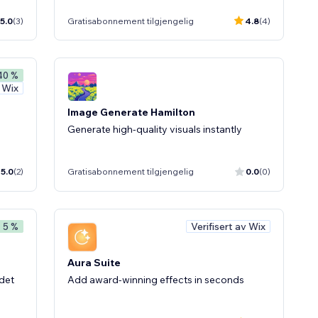
5.0
(3)
Gratisabonnement tilgjengelig
4.8
(4)
40 %
v Wix
Image Generate Hamilton
Generate high-quality visuals instantly
5.0
(2)
Gratisabonnement tilgjengelig
0.0
(0)
Verifisert av Wix
- 5 %
Aura Suite
det
Add award-winning effects in seconds