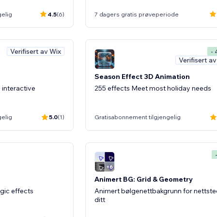
gelig
4.5
(6)
7 dagers gratis prøveperiode
Verifisert av Wix
- 
Verifisert a
Season Effect 3D Animation
 interactive
255 effects Meet most holiday needs
gelig
5.0
(1)
Gratisabonnement tilgjengelig
Animert BG: Grid & Geometry
gic effects
Animert bølgenettbakgrunn for nettste
ditt