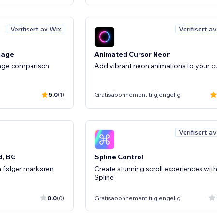
Verifisert av Wix
Verifisert a
mage
Animated Cursor Neon
age comparison
Add vibrant neon animations to your c
5.0
(1)
Gratisabonnement tilgjengelig
Verifisert a
d, BG
Spline Control
m følger markøren
Create stunning scroll experiences with
Spline
0.0
(0)
Gratisabonnement tilgjengelig