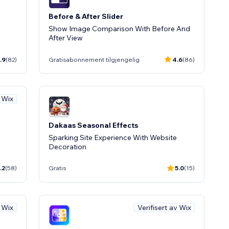
Before & After Slider
Show Image Comparison With Before And
After View
.9
(82)
Gratisabonnement tilgjengelig
4.6
(86)
v Wix
Dakaas Seasonal Effects
Sparking Site Experience With Website
Decoration
.2
(58)
Gratis
5.0
(15)
v Wix
Verifisert av Wix