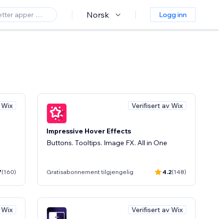
Norsk
Logg inn
v Wix
Verifisert av Wix
Impressive Hover Effects
Buttons. Tooltips. Image FX. All in One
7
(160)
Gratisabonnement tilgjengelig
4.2
(148)
v Wix
Verifisert av Wix