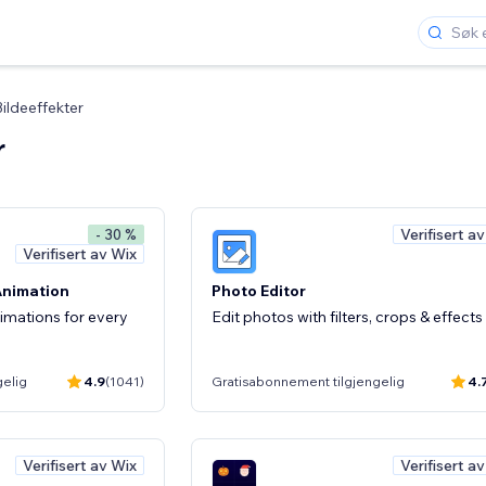
ildeeffekter
r
Verifisert a
- 30 %
Verifisert av Wix
Animation
Photo Editor
imations for every
Edit photos with filters, crops & effects
gelig
4.9
(1041)
Gratisabonnement tilgjengelig
4.
Verifisert av Wix
Verifisert a