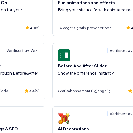
y-On
Fun animations and effects
-on for your
Bring your site to life with animated m
4.1
(5)
14 dagers gratis prøveperiode
4
Verifisert av Wix
Verifisert a
y
Before And After Slider
hrough Before&After
Show the difference instantly
riode
4.5
(9)
Gratisabonnement tilgjengelig
Verifisert a
ogs & SEO
AI Decorations