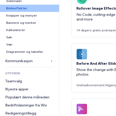
Video
Konvertering
Sidemaler
Lagerløsninger
PDF
Rollover Image Effect
Bildeeffekter
Dropshipping
No Code, cutting-edge
Fildeling
Knapper og menyer
Priser og abonnement
and more
Nyheter
Bannere og merker
Folkefinansiering
Innholdstjenester
Kalkulatorer
14 dagers gratis prøvepe
Mat og drikke
Teksteffekter
Søk
Vær
Diagrammer og tabeller
Kommunikasjon 
Before And After Slid
Skjemaer
Show the change with B
UTFORSK
photos
Blogg
Teamvalg
Avstemninger
Gratisabonnement tilgjen
Nyeste apper
Chat
Populært denne måneden
Kommentarer
Bedriftsløsninger fra Wix
Telefon
Samfunn
Redigeringstillegg