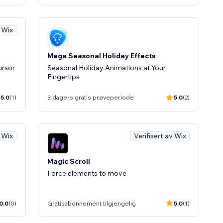
v Wix
Mega Seasonal Holiday Effects
ursor
Seasonal Holiday Animations at Your
Fingertips
5.0
(1)
3 dagers gratis prøveperiode
5.0
(2)
v Wix
Verifisert av Wix
Magic Scroll
Force elements to move
0.0
(0)
Gratisabonnement tilgjengelig
5.0
(1)