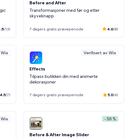
Before and After
agic
Transformasjoner med før og etter
skyveknapp
.5
(13)
7 dagers gratis prøveperiode
4.6
(8)
v Wix
Verifisert av Wix
Effects
Tilpass butikken din med animerte
dekorasjoner
4.5
(7)
7 dagers gratis prøveperiode
5.0
(4)
v Wix
- 50 %
Before & After Image Slider