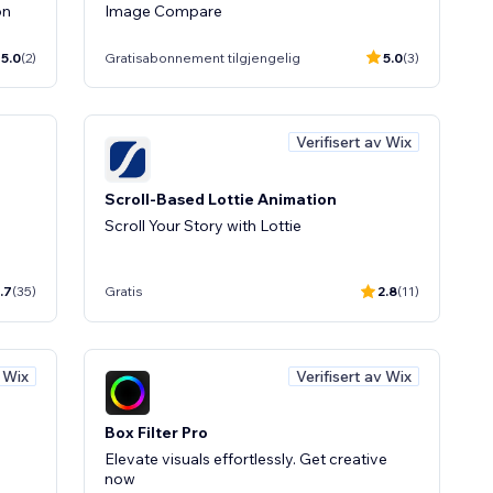
on
Image Compare
5.0
(2)
Gratisabonnement tilgjengelig
5.0
(3)
Verifisert av Wix
Scroll-Based Lottie Animation
Scroll Your Story with Lottie
.7
(35)
Gratis
2.8
(11)
v Wix
Verifisert av Wix
Box Filter Pro
Elevate visuals effortlessly. Get creative
now