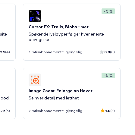
- 5 %
Cursor FX: Trails, Blobs +mer
site
Spøkende lysløyper følger hver eneste
bevegelse
2.5
(4)
Gratisabonnement tilgjengelig
0.0
(0)
- 5 %
Image Zoom: Enlarge on Hover
 mood
Se hver detalj med letthet
2.5
(5)
Gratisabonnement tilgjengelig
1.0
(3)