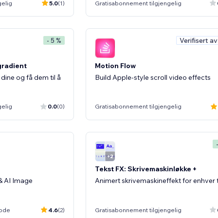
gelig
5.0
(1)
Gratisabonnement tilgjengelig
Verifisert a
- 5 %
gradient
Motion Flow
ine og få dem til å
Build Apple-style scroll video effects
gelig
0.0
(0)
Gratisabonnement tilgjengelig
Tekst FX: Skrivemaskinløkke +
& AI Image
Animert skrivemaskineffekt for enhver 
iode
4.6
(2)
Gratisabonnement tilgjengelig