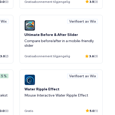
0.0
(0)
Gratisabonnement tilgjengelig
3.5
(3)
v Wix
Verifisert av Wix
Ultimate Before & After Slider
Compare before/after in a mobile-friendly
slider
3.0
(2)
Gratisabonnement tilgjengelig
3.6
(3)
Verifisert av Wix
- 5 %
Water Ripple Effect
tekst
Mouse Interactive Water Ripple Effect
0.0
(0)
Gratis
5.0
(1)