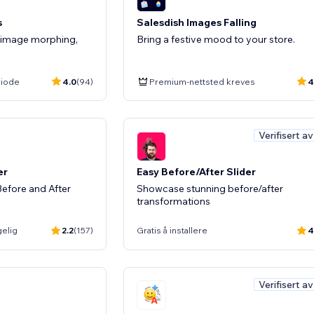
s
Salesdish Images Falling
 image morphing,
Bring a festive mood to your store.
riode
4.0
(94)
Premium-nettsted kreves
4
Verifisert a
er
Easy Before/After Slider
efore and After
Showcase stunning before/after
transformations
gelig
2.2
(157)
Gratis å installere
4
Verifisert a