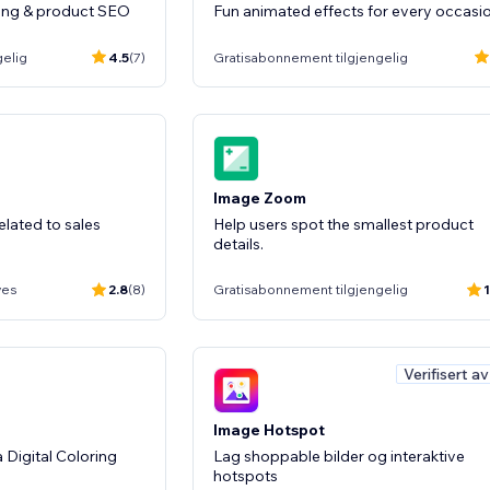
ging & product SEO
Fun animated effects for every occasi
gelig
4.5
(7)
Gratisabonnement tilgjengelig
Image Zoom
elated to sales
Help users spot the smallest product
details.
ves
2.8
(8)
Gratisabonnement tilgjengelig
1
Verifisert a
Image Hotspot
 Digital Coloring
Lag shoppable bilder og interaktive
hotspots