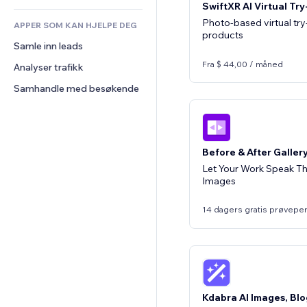
SwiftXR AI Virtual Tr
Anmeldelser og 
tilbakemeldinger
Photo-based virtual try
APPER SOM KAN HJELPE DEG
products
CRM
Samle inn leads
Fra $ 44,00 / måned
Analyser trafikk
Samhandle med besøkende
Before & After Galler
Let Your Work Speak T
Images
14 dagers gratis prøvepe
Kdabra AI Images, Bl