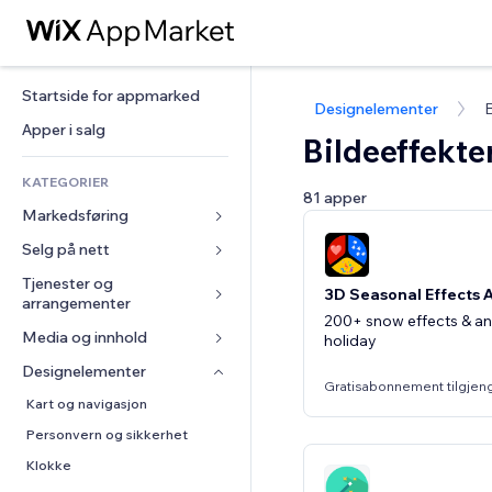
Startside for appmarked
Designelementer
B
Apper i salg
Bildeeffekte
KATEGORIER
81 apper
Markedsføring
Selg på nett
Annonser
Mobil
Tjenester og 
Apper for butikker
3D Seasonal Effects 
arrangementer
Analyser
Frakt og levering
200+ snow effects & an
Media og innhold
Hoteller
holiday
Sosiale medier
Selg-knapper
Arrangementer
Designelementer
Galleri
SEO
Nettkurs
Gratisabonnement tilgjen
Restauranter
Musikk
Engasjement
Kart og navigasjon
On-demand-utskrift
Eiendom
Podkaster
Nettstedsoppføringer
Personvern og sikkerhet
Regnskap
Bookinger
Fotografi
E-post
Klokke
Kuponger og fordelsprogram