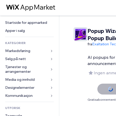
Startside for appmarked
Popup Wiza
Apper i salg
Popup Buil
KATEGORIER
fra
Exaltation Te
Markedsføring
AI popups for 
Selg på nett
Annonser
announcemen
Mobil
Tjenester og 
Apper for butikker
arrangementer
Ingen anme
Analyser
Frakt og levering
Media og innhold
Hoteller
Sosiale medier
Selg-knapper
Arrangementer
Designelementer
Galleri
SEO
Nettkurs
Restauranter
Musikk
Engasjement
Kart og navigasjon
Kommunikasjon 
On-demand-utskrift
Gratisabonnement 
Eiendom
Podkaster
Nettstedsoppføringer
Personvern og sikkerhet
Regnskap
Skjemaer
UTFORSK
Bookinger
Fotografi
E-post
Klokke
Kuponger og fordelsprogram
Blogg
Teamvalg