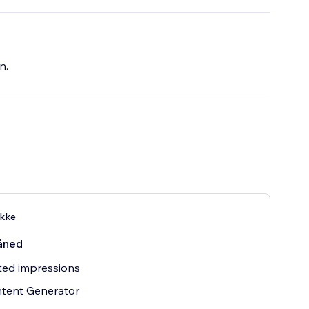
ding required
n.
kke
åned
ted impressions
ntent Generator