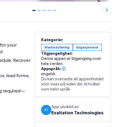
0
1
2
3
4
Kategorier
for your
Markedsføring
Engasjement
st
Tilgjengelighet:
Denne appen er tilgjengelig over
hedule. Recover
hele verden.
Appspråk:
engelsk
s, lead forms,
Du kan oversette alt appinnholdet
som vises på siden din, til hvilket
som helst språk.
ng required—
App utviklet av
ET
Exaltation Technologies