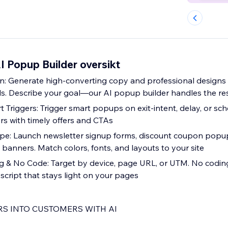
 Popup Builder oversikt
on: Generate high-converting copy and professional designs 
. Describe your goal—our AI popup builder handles the re
t Triggers: Trigger smart popups on exit-intent, delay, or sc
rs with timely offers and CTAs
e: Launch newsletter signup forms, discount coupon popup
anners. Match colors, fonts, and layouts to your site
ng & No Code: Target by device, page URL, or UTM. No codi
script that stays light on your pages
S INTO CUSTOMERS WITH AI