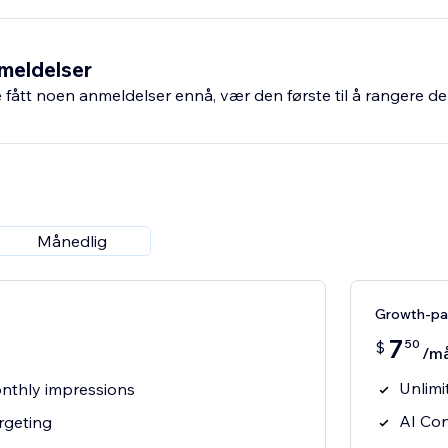
unch your first AI-powered popup in under 60 seconds—no co
meldelser
fått noen anmeldelser ennå, vær den første til å rangere de
Månedlig
Growth-pa
7
50
$
/m
Unlimi
nthly impressions
AI Co
argeting