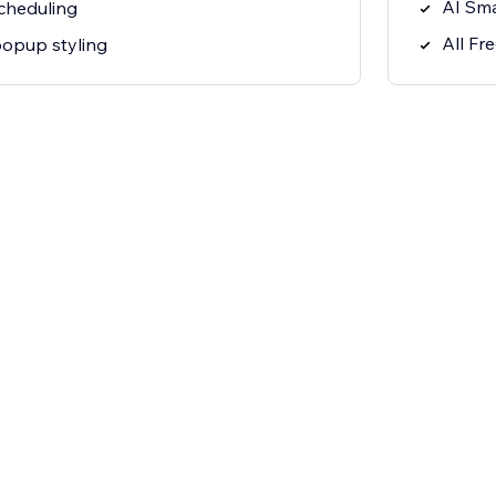
AI Sma
scheduling
All Fr
opup styling