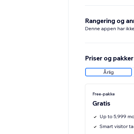
Install today and la
Rangering og an
Denne appen har ikke 
Priser og pakker
Årlig
Free-pakke
Gratis
Up to 5,999 mo
Smart visitor t