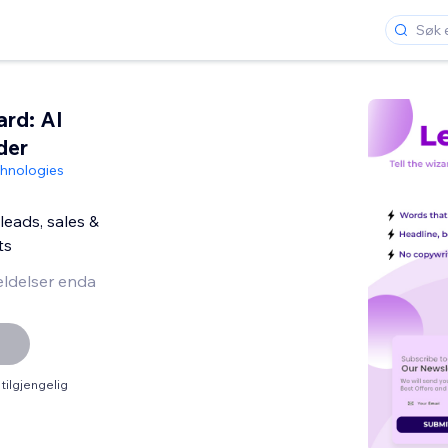
rd: AI
der
chnologies
leads, sales &
ts
ldelser enda
tilgjengelig