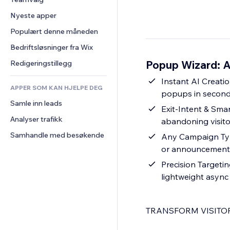
Video
Konvertering
Sidemaler
Lagerløsninger
Avstemninger
Nyeste apper
PDF
Bildeeffekter
Dropshipping
Chat
Fildeling
Populært denne måneden
Knapper og menyer
Priser og abonnement
Kommentarer
Nyheter
Bannere og merker
Folkefinansiering
Bedriftsløsninger fra Wix
Telefon
Innholdstjenester
Kalkulatorer
Mat og drikke
Samfunn
Popup Wizard: AI
Redigeringstillegg
Teksteffekter
Søk
Anmeldelser og 
Instant AI Creati
tilbakemeldinger
APPER SOM KAN HJELPE DEG
Vær
popups in seconds
CRM
Samle inn leads
Diagrammer og tabeller
Exit-Intent & Smar
Analyser trafikk
abandoning visito
Samhandle med besøkende
Any Campaign Typ
or announcement b
Precision Targeti
lightweight async 
TRANSFORM VISITOR