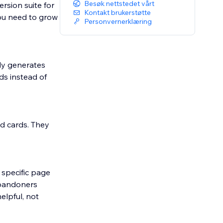
Besøk nettstedet vårt
rsion suite for
Kontakt brukerstøtte
ou need to grow
Personvernerklæring
ly generates
ds instead of
ed cards. They
 specific page
abandoners
elpful, not