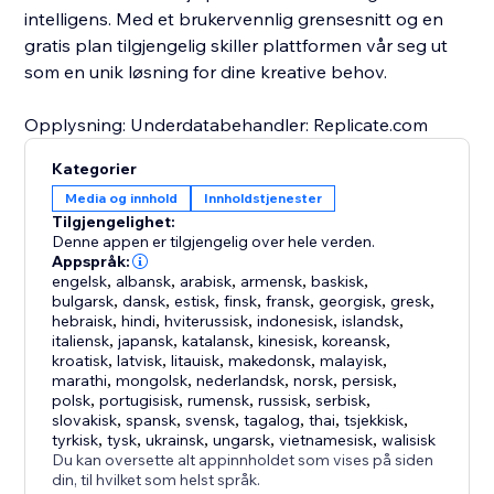
intelligens. Med et brukervennlig grensesnitt og en
gratis plan tilgjengelig skiller plattformen vår seg ut
som en unik løsning for dine kreative behov.
Opplysning: Underdatabehandler: Replicate.com
Kategorier
Media og innhold
Innholdstjenester
Tilgjengelighet:
Denne appen er tilgjengelig over hele verden.
Appspråk:
engelsk
,
albansk
,
arabisk
,
armensk
,
baskisk
,
bulgarsk
,
dansk
,
estisk
,
finsk
,
fransk
,
georgisk
,
gresk
,
hebraisk
,
hindi
,
hviterussisk
,
indonesisk
,
islandsk
,
italiensk
,
japansk
,
katalansk
,
kinesisk
,
koreansk
,
kroatisk
,
latvisk
,
litauisk
,
makedonsk
,
malayisk
,
marathi
,
mongolsk
,
nederlandsk
,
norsk
,
persisk
,
polsk
,
portugisisk
,
rumensk
,
russisk
,
serbisk
,
slovakisk
,
spansk
,
svensk
,
tagalog
,
thai
,
tsjekkisk
,
tyrkisk
,
tysk
,
ukrainsk
,
ungarsk
,
vietnamesisk
,
walisisk
Du kan oversette alt appinnholdet som vises på siden
din, til hvilket som helst språk.