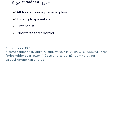
/måned
$
54
72
60
$
57
Alt fra de forrige planene, pluss:
Tilgang til spesialister
First Assist
Prioriterte forespørsler
* Prisen er i USD.
* Dette salget er gyldig til 9. august 2026 kl. 23:59 UTC. Apputvikleren
forbeholder seg retten til å avslutte salget når som helst, og
salgsvilkårene kan endres.