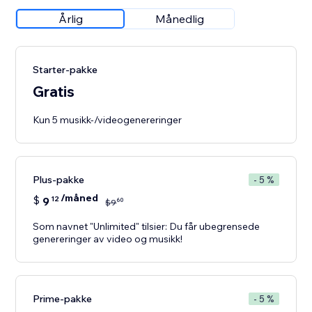
Årlig
Månedlig
Starter-pakke
Gratis
Kun 5 musikk-/videogenereringer
Plus-pakke
- 5 %
/måned
$
9
12
60
$
9
Som navnet "Unlimited" tilsier: Du får ubegrensede
genereringer av video og musikk!
Prime-pakke
- 5 %