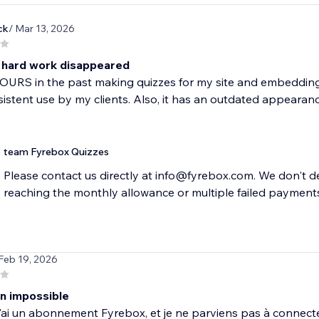
ck
/ Mar 13, 2026
y hard work disappeared
OURS in the past making quizzes for my site and embedding e
sistent use by my clients. Also, it has an outdated appearance
team Fyrebox Quizzes
Please contact us directly at info@fyrebox.com. We don't de
reaching the monthly allowance or multiple failed payment
 Feb 19, 2026
n impossible
j'ai un abonnement Fyrebox, et je ne parviens pas à connecte