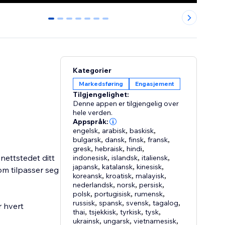
0
1
2
3
4
5
6
Kategorier
Markedsføring
Engasjement
Tilgjengelighet:
Denne appen er tilgjengelig over
hele verden.
Appspråk:
engelsk
,
arabisk
,
baskisk
,
bulgarsk
,
dansk
,
finsk
,
fransk
,
gresk
,
hebraisk
,
hindi
,
 nettstedet ditt
indonesisk
,
islandsk
,
italiensk
,
japansk
,
katalansk
,
kinesisk
,
om tilpasser seg
koreansk
,
kroatisk
,
malayisk
,
nederlandsk
,
norsk
,
persisk
,
polsk
,
portugisisk
,
rumensk
,
russisk
,
spansk
,
svensk
,
tagalog
,
r hvert
thai
,
tsjekkisk
,
tyrkisk
,
tysk
,
ukrainsk
,
ungarsk
,
vietnamesisk
,