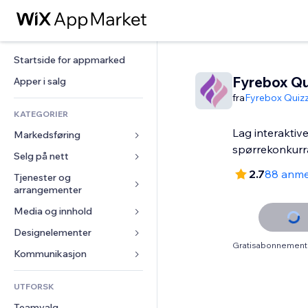
Startside for appmarked
Fyrebox Qu
Apper i salg
fra
Fyrebox Quiz
KATEGORIER
Lag interaktiv
Markedsføring
spørrekonkurra
Selg på nett
Annonser
2.7
88 anme
Mobil
Tjenester og 
Apper for butikker
arrangementer
Analyser
Frakt og levering
Media og innhold
Hoteller
Sosiale medier
Selg-knapper
Arrangementer
Designelementer
Galleri
SEO
Nettkurs
Gratisabonnement 
Restauranter
Musikk
Engasjement
Kart og navigasjon
Kommunikasjon 
On-demand-utskrift
Eiendom
Podkaster
Nettstedsoppføringer
Personvern og sikkerhet
Regnskap
Skjemaer
UTFORSK
Bookinger
Fotografi
E-post
Klokke
Kuponger og fordelsprogram
Blogg
Teamvalg