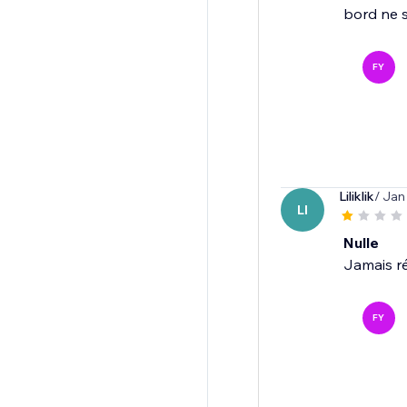
bord ne s
FY
Liliklik
/ Jan
LI
Nulle
Jamais réu
FY