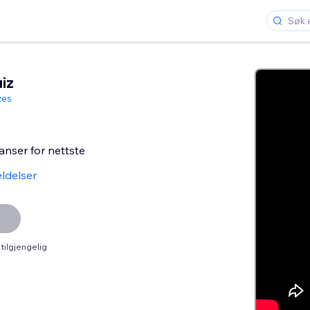
iz
zes
e
nser for nettste
ldelser
tilgjengelig