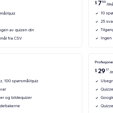
7
50
$
/m
10 spø
smål/quiz
25 sv
Tilgang
ngen av quizen din
Ingen
mål fra CSV
Profesjone
29
17
$
/
z, 100 spørsmål/quiz
Ubegre
var
Quizze
gler og bildequizer
Google
 deltakerne
Quizze