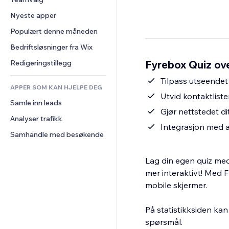
Video
Konvertering
Sidemaler
Lagerløsninger
Avstemninger
Nyeste apper
PDF
Bildeeffekter
Dropshipping
Chat
Fildeling
Populært denne måneden
Knapper og menyer
Priser og abonnement
Kommentarer
Nyheter
Bannere og merker
Folkefinansiering
Bedriftsløsninger fra Wix
Telefon
Innholdstjenester
Kalkulatorer
Mat og drikke
Samfunn
Fyrebox Quiz ove
Redigeringstillegg
Teksteffekter
Søk
Anmeldelser og 
Tilpass utseendet 
tilbakemeldinger
APPER SOM KAN HJELPE DEG
Vær
Utvid kontaktliste
CRM
Samle inn leads
Diagrammer og tabeller
Gjør nettstedet dit
Analyser trafikk
Integrasjon med
Samhandle med besøkende
Lag din egen quiz med 
mer interaktivt! Med 
mobile skjermer.
På statistikksiden ka
spørsmål.