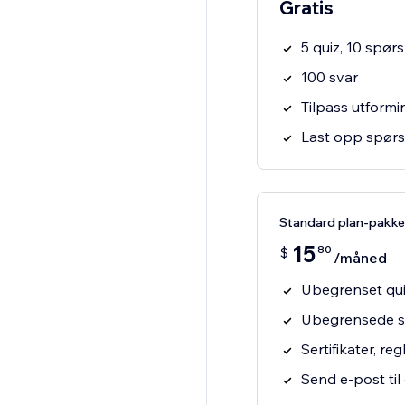
Gratis
5 quiz, 10 spør
100 svar
Tilpass utformi
Last opp spørs
Standard plan-pakke
15
80
$
/måned
Ubegrenset qui
Ubegrensede s
Sertifikater, re
Send e-post til