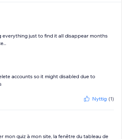
verything just to find it all disappear months
...
lete accounts so it might disabled due to
s
Nyttig
(1)
r mon quiz à mon site, la fenêtre du tableau de