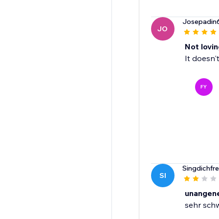
Josepadin
JO
Not loving
It doesn'
FY
Singdichfre
SI
unangen
sehr sch