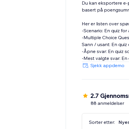
Du kan eksportere e-p
basert på poengsummen
Her er listen over sp
-Scenario: En quiz for
-Multiple Choice Quest
Sann / usant: En quiz 
-Åpne svar: En quiz s
-Mest valgte svar: En 
Sjekk appdemo
2.7 Gjennomsn
88 anmeldelser
Sorter etter:
Nye