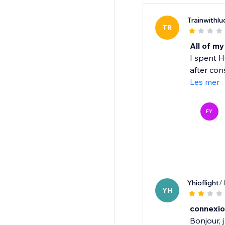
Trainwithlu
TR
All of m
I spent H
after con
Les mer
FY
Yhioflight
/
YH
connexio
Bonjour, 