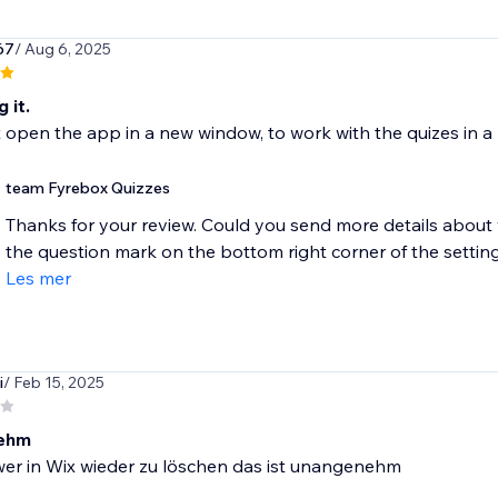
67
/ Aug 6, 2025
 it.
t open the app in a new window, to work with the quizes in a
team Fyrebox Quizzes
Thanks for your review. Could you send more details about
the question mark on the bottom right corner of the settings 
Les mer
i
/ Feb 15, 2025
ehm
wer in Wix wieder zu löschen das ist unangenehm