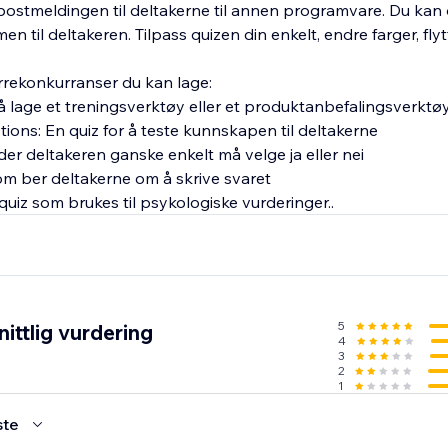
ostmeldingen til deltakerne til annen programvare. Du kan 
 til deltakeren. Tilpass quizen din enkelt, endre farger, fl
ørrekonkurranser du kan lage:
 å lage et treningsverktøy eller et produktanbefalingsverktøy
ions: En quiz for å teste kunnskapen til deltakerne
der deltakeren ganske enkelt må velge ja eller nei
om ber deltakerne om å skrive svaret
quiz som brukes til psykologiske vurderinger..
5
ittlig vurdering
4
3
2
1
ste