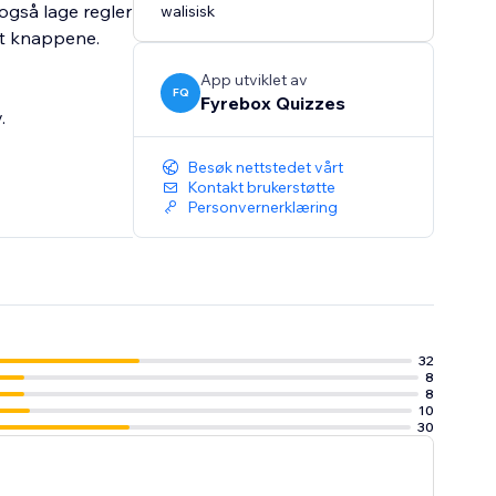
også lage regler
walisisk
ytt knappene.
App utviklet av
FQ
Fyrebox Quizzes
.
Besøk nettstedet vårt
Kontakt brukerstøtte
Personvernerklæring
32
8
8
10
30