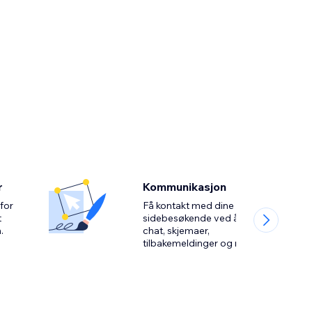
r
Kommunikasjon
for
Få kontakt med dine
t
sidebesøkende ved å bruke
chat, skjemaer,
tilbakemeldinger og mer.