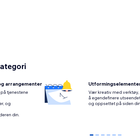
kategori
og arrangementer
Utformingselemente
 på tjenestene
Vær kreativ med verktøy, 
å egendefinere utseende
r, og
deren din.
0
1
2
3
4
5