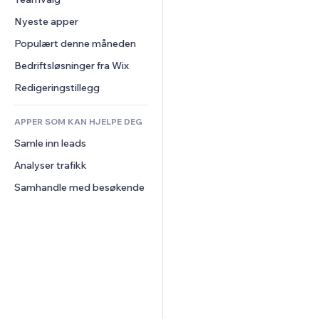
Video
Konvertering
Sidemaler
Lagerløsninger
Avstemninger
Nyeste apper
PDF
Bildeeffekter
Dropshipping
Chat
Fildeling
Populært denne måneden
Knapper og menyer
Priser og abonnement
Kommentarer
Nyheter
Bannere og merker
Folkefinansiering
Bedriftsløsninger fra Wix
Telefon
Innholdstjenester
Kalkulatorer
Mat og drikke
Samfunn
Redigeringstillegg
Teksteffekter
Søk
Anmeldelser og 
tilbakemeldinger
APPER SOM KAN HJELPE DEG
Vær
CRM
Samle inn leads
Diagrammer og tabeller
Analyser trafikk
Samhandle med besøkende