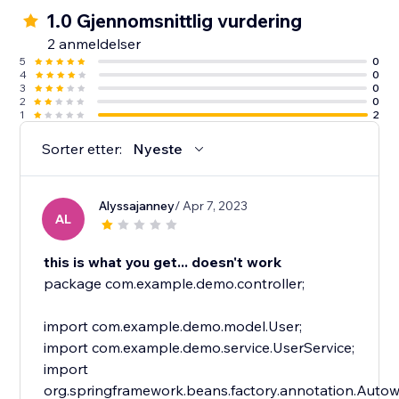
1.0 Gjennomsnittlig vurdering
2 anmeldelser
5
0
4
0
3
0
2
0
1
2
Sorter etter:
Nyeste
Alyssajanney
/ Apr 7, 2023
AL
this is what you get... doesn't work
package com.example.demo.controller;
import com.example.demo.model.User;
import com.example.demo.service.UserService;
import
org.springframework.beans.factory.annotation.Autow