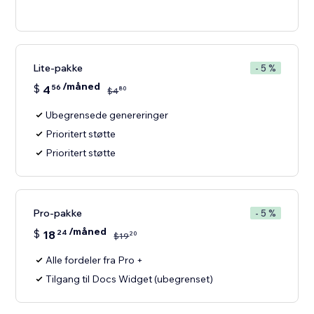
Lite-pakke
- 5 %
/måned
$
4
56
80
$
4
Ubegrensede genereringer
Prioritert støtte
Prioritert støtte
Pro-pakke
- 5 %
/måned
$
18
24
20
$
19
Alle fordeler fra Pro +
Tilgang til Docs Widget (ubegrenset)