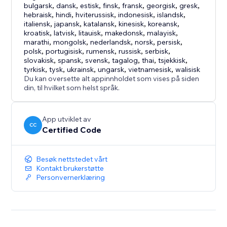
bulgarsk
,
dansk
,
estisk
,
finsk
,
fransk
,
georgisk
,
gresk
,
hebraisk
,
hindi
,
hviterussisk
,
indonesisk
,
islandsk
,
italiensk
,
japansk
,
katalansk
,
kinesisk
,
koreansk
,
kroatisk
,
latvisk
,
litauisk
,
makedonsk
,
malayisk
,
marathi
,
mongolsk
,
nederlandsk
,
norsk
,
persisk
,
polsk
,
portugisisk
,
rumensk
,
russisk
,
serbisk
,
slovakisk
,
spansk
,
svensk
,
tagalog
,
thai
,
tsjekkisk
,
tyrkisk
,
tysk
,
ukrainsk
,
ungarsk
,
vietnamesisk
,
walisisk
Du kan oversette alt appinnholdet som vises på siden
din, til hvilket som helst språk.
App utviklet av
CC
Certified Code
Besøk nettstedet vårt
Kontakt brukerstøtte
Personvernerklæring