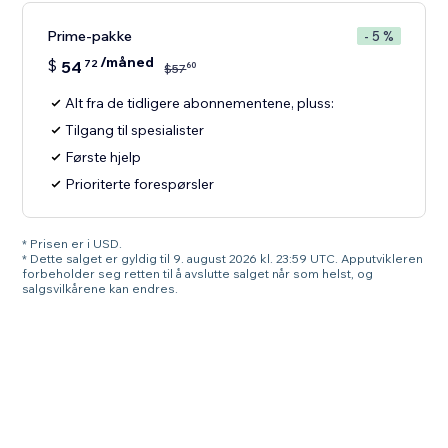
Prime-pakke
- 5 %
/måned
$
54
72
60
$
57
Alt fra de tidligere abonnementene, pluss:
Tilgang til spesialister
Første hjelp
Prioriterte forespørsler
* Prisen er i USD.
* Dette salget er gyldig til 9. august 2026 kl. 23:59 UTC. Apputvikleren
forbeholder seg retten til å avslutte salget når som helst, og
salgsvilkårene kan endres.