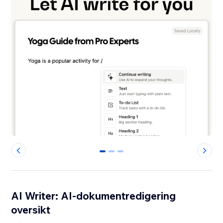
0
1
2
AI Writer: AI-dokumentredigering
oversikt