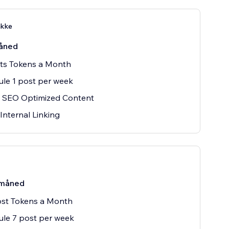
akke
åned
sts Tokens a Month
le 1 post per week
 SEO Optimized Content
Internal Linking
måned
ost Tokens a Month
le 7 post per week