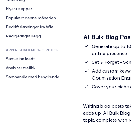
Video
Konvertering
Sidemaler
Lagerløsninger
Avstemninger
Nyeste apper
PDF
Bildeeffekter
Dropshipping
Chat
Fildeling
Populært denne måneden
Knapper og menyer
Priser og abonnement
Kommentarer
Nyheter
Bannere og merker
Folkefinansiering
Bedriftsløsninger fra Wix
Telefon
Innholdstjenester
Kalkulatorer
Mat og drikke
Samfunn
AI Bulk Blog Pos
Redigeringstillegg
Teksteffekter
Søk
Anmeldelser og 
Generate up to 10
tilbakemeldinger
APPER SOM KAN HJELPE DEG
Vær
online presence
CRM
Samle inn leads
Diagrammer og tabeller
Set & Forget - Sc
Analyser trafikk
Add custom keywo
Samhandle med besøkende
Optimization Engi
Cover your niche 
Writing blog posts ta
adds up. AI Bulk Blog 
topic, complete with r