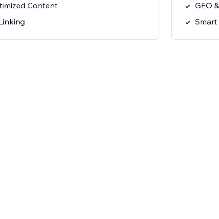
imized Content
GEO &
Linking
Smart 