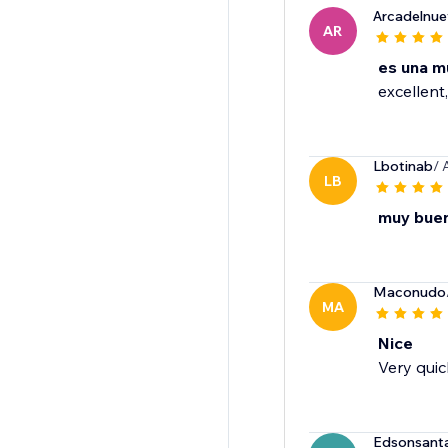
Arcadelnu
AR
es una m
excellent,
Lbotinab
/ 
LB
muy bue
Maconudo
MA
Nice
Very quic
Edsonsant