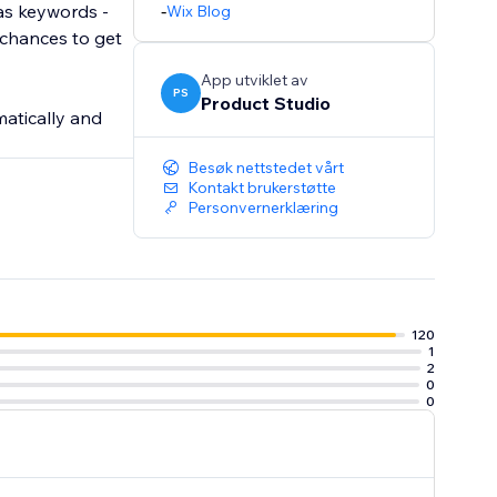
 as keywords -
-
Wix Blog
 chances to get
App utviklet av
PS
Product Studio
atically and
Besøk nettstedet vårt
Kontakt brukerstøtte
Personvernerklæring
120
1
2
0
0