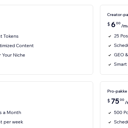
Creator-p
6
00
$
/m
25 Po
t Tokens
Schedu
imized Content
GEO &
or Your Niche
Smart 
Pro-pakke
75
00
$
/
s a Month
500 P
t per week
Schedu