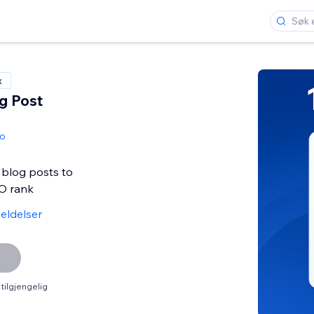
x
og Post
io
 blog posts to
O rank
eldelser
tilgjengelig