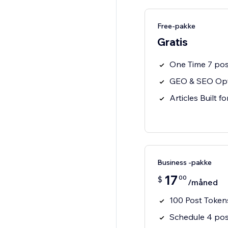
Free-pakke
Gratis
One Time 7 pos
GEO & SEO Opt
Articles Built f
Business -pakke
17
00
$
/måned
100 Post Token
Schedule 4 pos