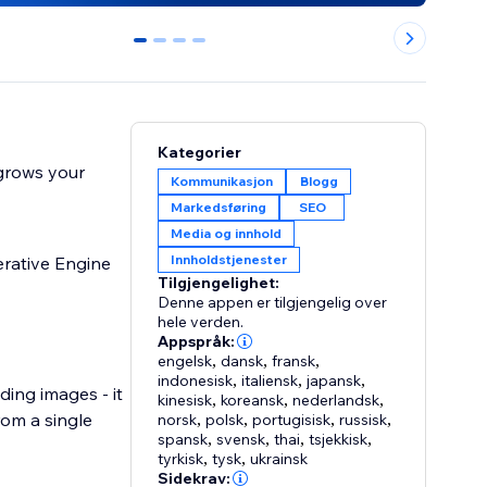
0
1
2
3
Kategorier
 grows your
Kommunikasjon
Blogg
Markedsføring
SEO
Media og innhold
Innholdstjenester
rative Engine
Tilgjengelighet:
Denne appen er tilgjengelig over
hele verden.
Appspråk:
engelsk
,
dansk
,
fransk
,
indonesisk
,
italiensk
,
japansk
,
ing images - it
kinesisk
,
koreansk
,
nederlandsk
,
rom a single
norsk
,
polsk
,
portugisisk
,
russisk
,
spansk
,
svensk
,
thai
,
tsjekkisk
,
tyrkisk
,
tysk
,
ukrainsk
Sidekrav: