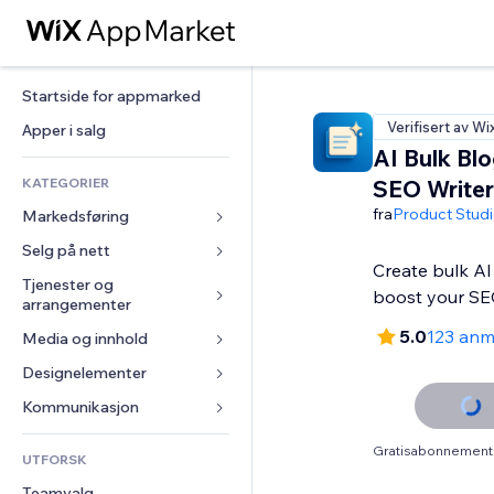
Startside for appmarked
Verifisert av Wi
Apper i salg
AI Bulk Bl
KATEGORIER
SEO Writer
fra
Product Stud
Markedsføring
Selg på nett
Annonser
Create bulk AI
Mobil
Tjenester og 
Apper for butikker
boost your SE
arrangementer
Analyser
Frakt og levering
5.0
123 anm
Media og innhold
Hoteller
Sosiale medier
Selg-knapper
Arrangementer
Designelementer
Galleri
SEO
Nettkurs
Restauranter
Musikk
Engasjement
Kart og navigasjon
Kommunikasjon 
On-demand-utskrift
Eiendom
Podkaster
Nettstedsoppføringer
Personvern og sikkerhet
Regnskap
Skjemaer
Gratisabonnement 
UTFORSK
Bookinger
Fotografi
E-post
Klokke
Kuponger og fordelsprogram
Blogg
Teamvalg