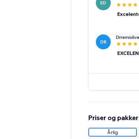
ED
Excelent
Drremiolive
DR
EXCELEN
Priser og pakker
Årlig