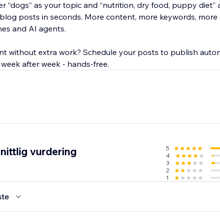
r “dogs” as your topic and “nutrition, dry food, puppy diet”
 blog posts in seconds. More content, more keywords, more
nes and AI agents.
nt without extra work? Schedule your posts to publish autom
 week after week - hands-free.
5
ittlig vurdering
4
3
2
1
ste