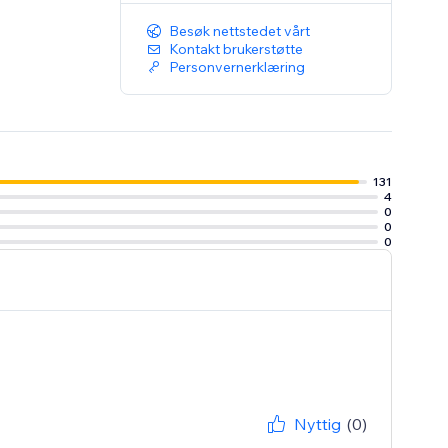
Besøk nettstedet vårt
Kontakt brukerstøtte
Personvernerklæring
131
4
0
0
0
Nyttig
(0)