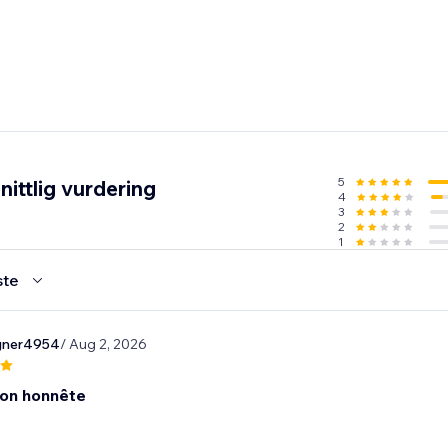
5
ittlig vurdering
4
3
2
1
ste
gner4954
/ Aug 2, 2026
ion honnête