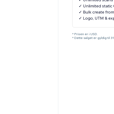
✓ Unlimited stati
✓ Bulk create fro
✓ Logo, UTM & exp
* Prisen er i USD.
* Dette salget er gyldig til 