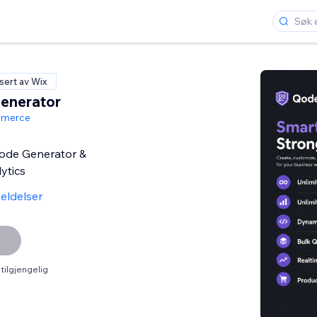
isert av Wix
enerator
mmerce
ode Generator &
ytics
eldelser
tilgjengelig