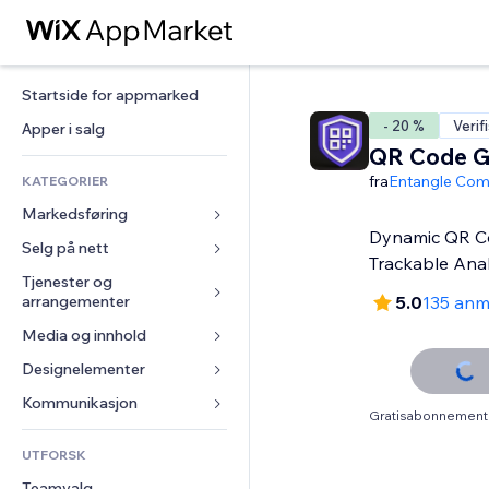
Startside for appmarked
- 20 %
Verif
Apper i salg
QR Code G
fra
Entangle Co
KATEGORIER
Markedsføring
Dynamic QR C
Selg på nett
Annonser
Trackable Anal
Mobil
Tjenester og 
Apper for butikker
arrangementer
5.0
135 anm
Analyser
Frakt og levering
Media og innhold
Hoteller
Sosiale medier
Selg-knapper
Arrangementer
Designelementer
Galleri
SEO
Nettkurs
Restauranter
Musikk
Engasjement
Kart og navigasjon
Kommunikasjon 
On-demand-utskrift
Gratisabonnement 
Eiendom
Podkaster
Nettstedsoppføringer
Personvern og sikkerhet
Regnskap
Skjemaer
UTFORSK
Bookinger
Fotografi
E-post
Klokke
Kuponger og fordelsprogram
Blogg
Teamvalg