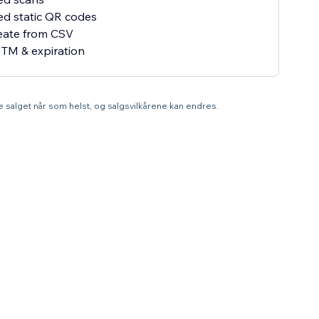
ed static QR codes
eate from CSV
TM & expiration
tte salget når som helst, og salgsvilkårene kan endres.