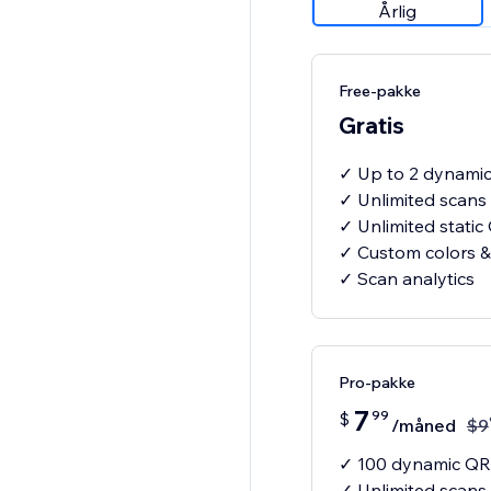
Årlig
Free-pakke
Gratis
✓ Up to 2 dynami
✓ Unlimited scans
✓ Unlimited stati
✓ Custom colors &
✓ Scan analytics
Pro-pakke
7
99
$
/måned
$
9
✓ 100 dynamic QR
✓ Unlimited scans