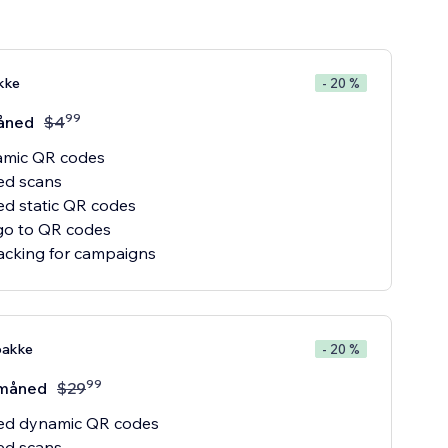
kke
- 20 %
99
åned
$
4
amic QR codes
ed scans
ed static QR codes
go to QR codes
pakke
- 20 %
99
måned
$
29
ted dynamic QR codes
ed scans