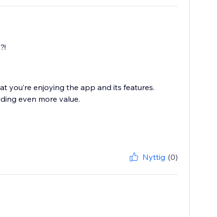
?!
at you’re enjoying the app and its features.
ding even more value.
Nyttig
(0)