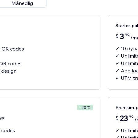
Månedlig
Starter-pa
3
99
$
/m
✓ 10 dyn
c QR codes
✓ Unlimit
✓ Unlimit
c QR codes
✓ Add lo
 design
Premium-
- 20 %
23
99
$
99
/
 codes
✓ Unlimi
✓ Unlimit