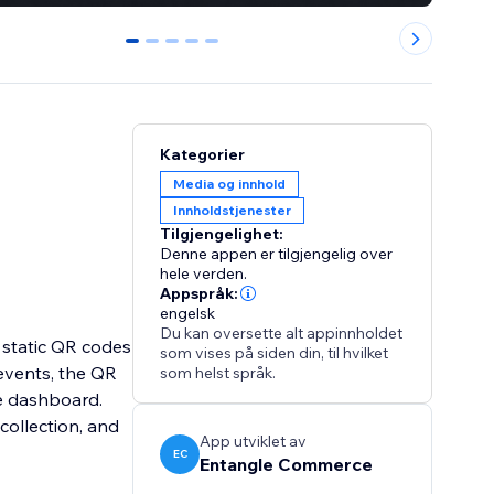
0
1
2
3
4
Kategorier
Media og innhold
Innholdstjenester
Tilgjengelighet:
Denne appen er tilgjengelig over
hele verden.
Appspråk:
engelsk
Du kan oversette alt appinnholdet
 static QR codes
som vises på siden din, til hvilket
events, the QR
som helst språk.
ne dashboard.
collection, and
App utviklet av
EC
Entangle Commerce