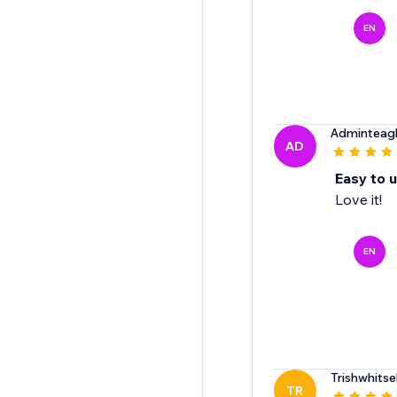
EN
Adminteagl
AD
Easy to 
Love it!
EN
Trishwhitsel
TR