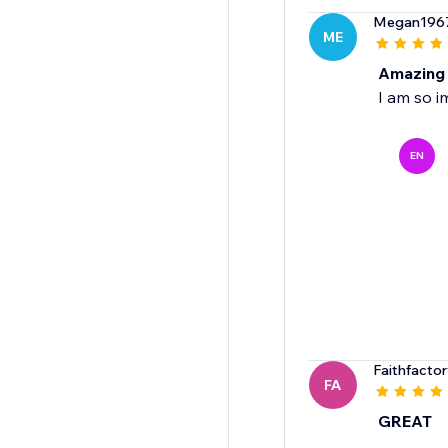
Megan196
ME
Amazing 
I am so i
EN
Faithfacto
FA
GREAT