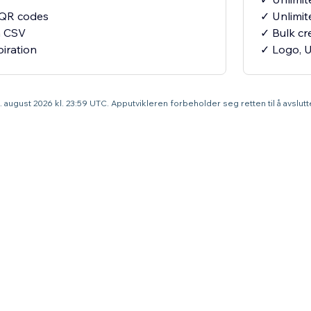
c QR codes
✓ Unlimit
m CSV
✓ Bulk cr
iration
✓ Logo, U
31. august 2026 kl. 23:59 UTC. Apputvikleren forbeholder seg retten til å avslu