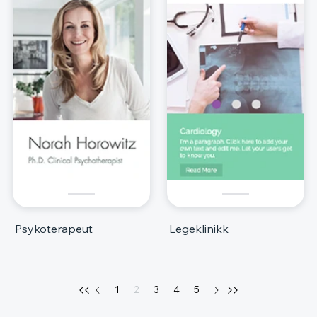
Psykoterapeut
Legeklinikk
1
2
3
4
5