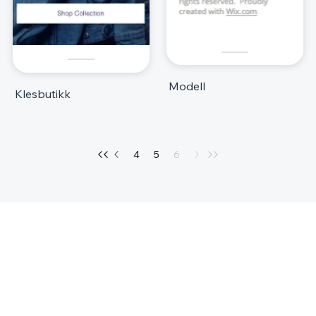
Modell
Klesbutikk
4
5
6