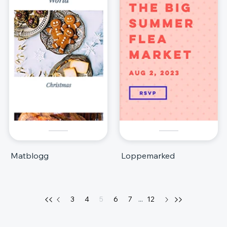
Matblogg
Loppemarked
3
4
5
6
7
...
12