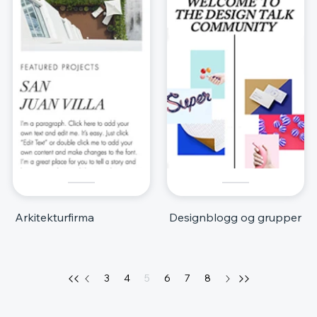
Arkitekturfirma
Designblogg og grupper
3
4
5
6
7
8