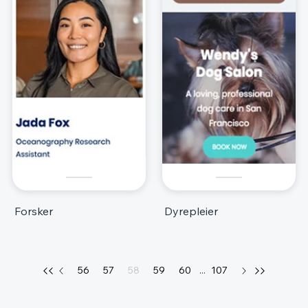
Forsker
Dyrepleier
56
57
58
59
60
...
107