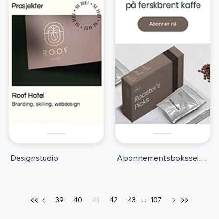
Designstudio
Abonnementsboksselskap
39
40
41
42
43
...
107