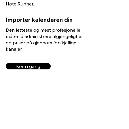
HotelRunner.
Importer kalenderen din
Den letteste og mest profesjonelle
måten å administrere tilgjengelighet
og priser på gjennom forskjellige
kanaler.
Kom i gang
Tiltrekk nye og
gamle gjester og