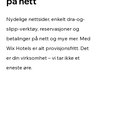
på nett
Nydelige nettsider, enkelt dra-og-
slipp-verktøy, reservasjoner og
betalinger på nett og mye mer. Med
Wix Hotels er alt provisjonsfritt. Det
er din virksomhet – vi tar ikke et
eneste øre.
Vakre design
til alle slags