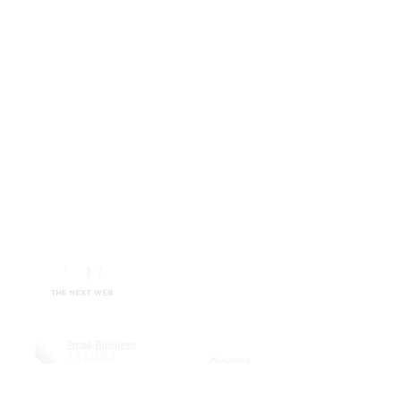
gjester fra
hele verden
velger Wix Hotels
Omtalt i: