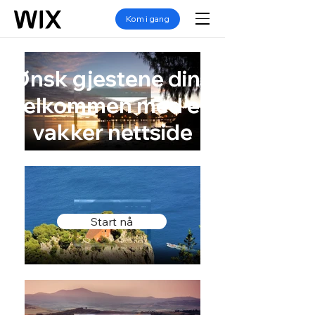
Kom i gang
Ønsk gjestene dine
velkommen med en
vakker nettside
Start nå