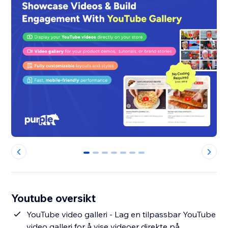
0
1
2
3
4
5
6
Youtube oversikt
YouTube video galleri - Lag en tilpassbar YouTube
video galleri for å vise videoer direkte på