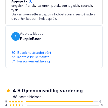
lærere, byråer, strømmere, og markedsføringssider
Appspråk:
engelsk
,
fransk
,
italiensk
,
polsk
,
portugisisk
,
spansk
,
som ønsker å vise YouTube-videoer profesjonelt.
tysk
Du kan oversette alt appinnholdet som vises på siden
Appen er mobilresponsiv, enkel å sette opp, og
din, til hvilket som helst språk.
krever ingen koding. Bygg inn YouTube-videoer, lag
videogallerier, og vis YouTube-innhold direkte på
App utviklet av
nettsiden din med en tilpassbar YouTube-spiller.
P
PurpleBear
Besøk nettstedet vårt
Kontakt brukerstøtte
Personvernerklæring
4.8 Gjennomsnittlig vurdering
66 anmeldelser
5
61
4
0