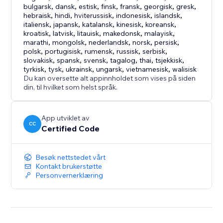
bulgarsk
,
dansk
,
estisk
,
finsk
,
fransk
,
georgisk
,
gresk
,
hebraisk
,
hindi
,
hviterussisk
,
indonesisk
,
islandsk
,
italiensk
,
japansk
,
katalansk
,
kinesisk
,
koreansk
,
kroatisk
,
latvisk
,
litauisk
,
makedonsk
,
malayisk
,
marathi
,
mongolsk
,
nederlandsk
,
norsk
,
persisk
,
polsk
,
portugisisk
,
rumensk
,
russisk
,
serbisk
,
slovakisk
,
spansk
,
svensk
,
tagalog
,
thai
,
tsjekkisk
,
tyrkisk
,
tysk
,
ukrainsk
,
ungarsk
,
vietnamesisk
,
walisisk
Du kan oversette alt appinnholdet som vises på siden
din, til hvilket som helst språk.
App utviklet av
CC
Certified Code
Besøk nettstedet vårt
Kontakt brukerstøtte
Personvernerklæring