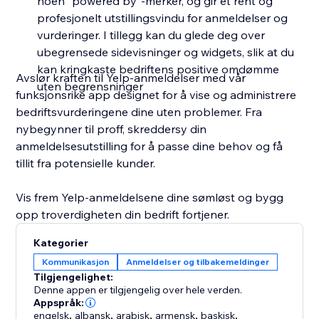
noen "powered by"-merker, og gir et rent og
profesjonelt utstillingsvindu for anmeldelser og
vurderinger. I tillegg kan du glede deg over
ubegrensede sidevisninger og widgets, slik at du
kan kringkaste bedriftens positive omdømme
Avslør kraften til Yelp-anmeldelser med vår
uten begrensninger
funksjonsrike app designet for å vise og administrere
bedriftsvurderingene dine uten problemer. Fra
nybegynner til proff, skreddersy din
anmeldelsesutstilling for å passe dine behov og få
tillit fra potensielle kunder.
Vis frem Yelp-anmeldelsene dine sømløst og bygg
opp troverdigheten din bedrift fortjener.
Kategorier
Kommunikasjon
Anmeldelser og tilbakemeldinger
Tilgjengelighet:
Denne appen er tilgjengelig over hele verden.
Appspråk:
engelsk
,
albansk
,
arabisk
,
armensk
,
baskisk
,