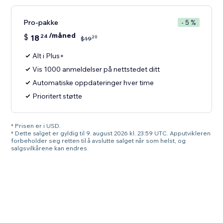
Pro-pakke
- 5 %
/måned
$
18
24
20
$
19
Alt i Plus+
Vis 1000 anmeldelser på nettstedet ditt
Automatiske oppdateringer hver time
Prioritert støtte
* Prisen er i USD.
* Dette salget er gyldig til 9. august 2026 kl. 23:59 UTC. Apputvikleren
forbeholder seg retten til å avslutte salget når som helst, og
salgsvilkårene kan endres.