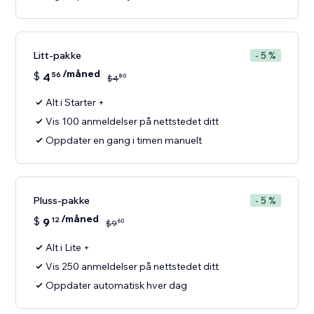
Litt-pakke
- 5 %
/måned
$
4
56
80
$
4
Alt i Starter +
Vis 100 anmeldelser på nettstedet ditt
Oppdater en gang i timen manuelt
Pluss-pakke
- 5 %
/måned
$
9
12
60
$
9
Alt i Lite +
Vis 250 anmeldelser på nettstedet ditt
Oppdater automatisk hver dag