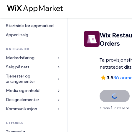
Startside for appmarked
Wix Restau
Apper i salg
Orders
KATEGORIER
Markedsføring
Ta provisjonsfr
nettstedet dit
Selg på nett
Annonser
Mobil
Tjenester og 
Apper for butikker
3.5
36 anme
arrangementer
Analyser
Frakt og levering
Media og innhold
Hoteller
Sosiale medier
Selg-knapper
Arrangementer
Designelementer
Galleri
SEO
Nettkurs
Restauranter
Musikk
Engasjement
Gratis å installere
Kart og navigasjon
Kommunikasjon 
On-demand-utskrift
Eiendom
Podkaster
Nettstedsoppføringer
Personvern og sikkerhet
Regnskap
Skjemaer
UTFORSK
Bookinger
Fotografi
E-post
Klokke
Kuponger og fordelsprogram
Blogg
Teamvalg