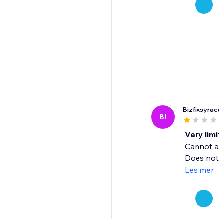
Bizfixsyrac
BI
Very lim
Cannot ad
Does not 
Les mer