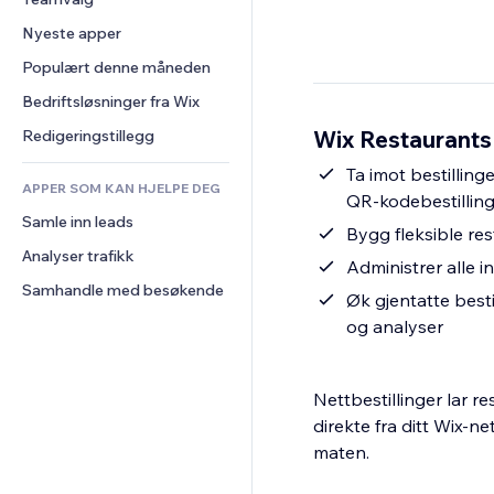
Video
Konvertering
Sidemaler
Lagerløsninger
Avstemninger
Nyeste apper
PDF
Bildeeffekter
Dropshipping
Chat
Fildeling
Populært denne måneden
Knapper og menyer
Priser og abonnement
Kommentarer
Nyheter
Bannere og merker
Folkefinansiering
Bedriftsløsninger fra Wix
Telefon
Innholdstjenester
Kalkulatorer
Mat og drikke
Samfunn
Wix Restaurants
Redigeringstillegg
Teksteffekter
Søk
Anmeldelser og 
Ta imot bestilling
tilbakemeldinger
APPER SOM KAN HJELPE DEG
Vær
QR-kodebestilling
CRM
Samle inn leads
Diagrammer og tabeller
Bygg fleksible res
Analyser trafikk
Administrer alle i
Samhandle med besøkende
Øk gjentatte best
og analyser
Nettbestillinger lar r
direkte fra ditt Wix-
maten.