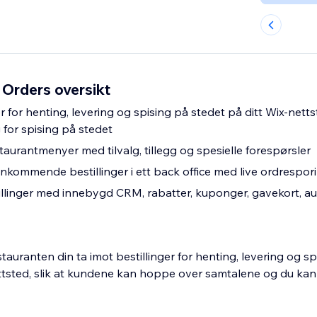
 Orders oversikt
er for henting, levering og spising på stedet på ditt Wix-netts
 for spising på stedet
taurantmenyer med tilvalg, tillegg og spesielle forespørsler
nnkommende bestillinger i ett back office med live ordrespor
illinger med innebygd CRM, rabatter, kuponger, gavekort, a
estauranten din ta imot bestillinger for henting, levering og s
nettsted, slik at kundene kan hoppe over samtalene og du ka