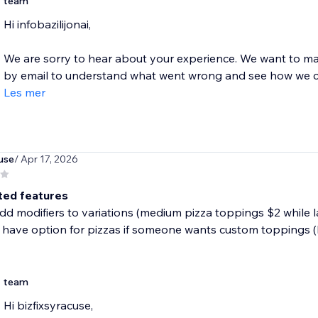
team
Hi infobazilijonai,
We are sorry to hear about your experience. We want to mak
by email to understand what went wrong and see how we ca
Les mer
use
/ Apr 17, 2026
ited features
d modifiers to variations (medium pizza toppings $2 while l
have option for pizzas if someone wants custom toppings (half 
team
Hi bizfixsyracuse,