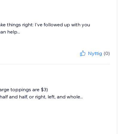
e things right: I’ve followed up with you
n help...
Nyttig
(0)
arge toppings are $3)
and half, or right, left, and whole...