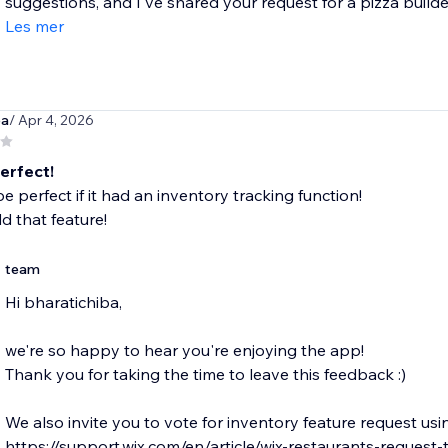
suggestions, and I've shared your request for a pizza build
Les mer
ba
/ Apr 4, 2026
erfect!
be perfect if it had an inventory tracking function!
d that feature!
team
Hi bharatichiba,
we're so happy to hear you're enjoying the app!
Thank you for taking the time to leave this feedback :)
We also invite you to vote for inventory feature request using
https://support.wix.com/en/article/wix-restaurants-request-t