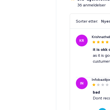
36 anmeldelser
Sorter etter:
Nye
Krishnathe
KR
it is okk
as it is 
custumer
Infobazilijo
IN
bad
Dont re