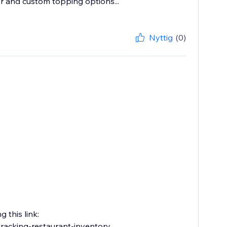
er and custom topping options...
Nyttig
(0)
 this link:
racking-restaurant-inventory...