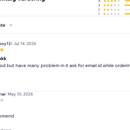
4
3
2
1
ste
boy12
/ Jul 14, 2026
 okk
good but have many problem in it ask for email id while orderin
nai
/ May 10, 2026
comend