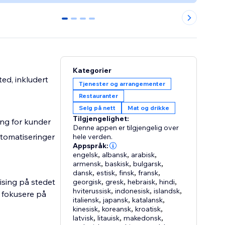
0
1
2
3
Kategorier
ted, inkludert
Tjenester og arrangementer
Restauranter
Selg på nett
Mat og drikke
Tilgjengelighet:
ing for kunder
Denne appen er tilgjengelig over
utomatiseringer
hele verden.
Appspråk:
engelsk
,
albansk
,
arabisk
,
armensk
,
baskisk
,
bulgarsk
,
dansk
,
estisk
,
finsk
,
fransk
,
pising på stedet
georgisk
,
gresk
,
hebraisk
,
hindi
,
hviterussisk
,
indonesisk
,
islandsk
,
n fokusere på
italiensk
,
japansk
,
katalansk
,
kinesisk
,
koreansk
,
kroatisk
,
latvisk
,
litauisk
,
makedonsk
,