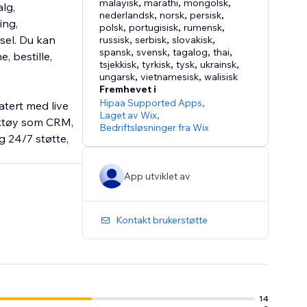
malayisk
,
marathi
,
mongolsk
,
lg,
nederlandsk
,
norsk
,
persisk
,
ing,
polsk
,
portugisisk
,
rumensk
,
rsel. Du kan
russisk
,
serbisk
,
slovakisk
,
spansk
,
svensk
,
tagalog
,
thai
,
, bestille,
tsjekkisk
,
tyrkisk
,
tysk
,
ukrainsk
,
ungarsk
,
vietnamesisk
,
walisisk
Fremhevet i
Hipaa Supported Apps
,
atert med live
Laget av Wix
,
rktøy som CRM,
Bedriftsløsninger fra Wix
g 24/7 støtte,
App utviklet av
Kontakt brukerstøtte
14