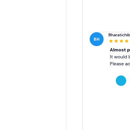
Bharatichi
BH
Almost p
It would 
Please ad