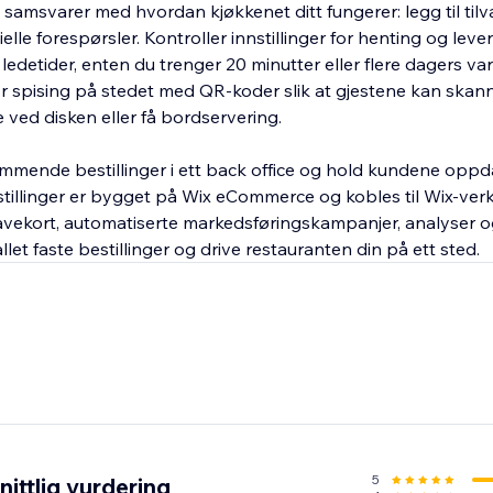
amsvarer med hvordan kjøkkenet ditt fungerer: legg til tilva
lle forespørsler. Kontroller innstillinger for henting og lever
ledetider, enten du trenger 20 minutter eller flere dagers va
for spising på stedet med QR-koder slik at gjestene kan skanne
 ved disken eller få bordservering.
ommende bestillinger i ett back office og hold kundene oppd
tillinger er bygget på Wix eCommerce og kobles til Wix-ve
avekort, automatiserte markedsføringskampanjer, analyser o
llet faste bestillinger og drive restauranten din på ett sted.
5
ittlig vurdering