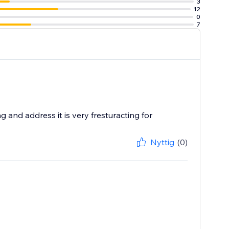
3
12
0
7
g and address it is very fresturacting for
Nyttig
(0)