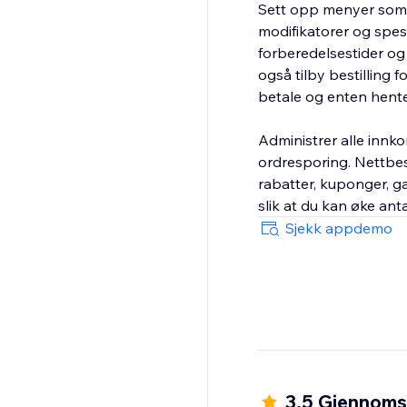
Sett opp menyer som s
modifikatorer og spesie
forberedelsestider og 
også tilby bestilling 
betale og enten hente
Administrer alle innk
ordresporing. Nettbes
rabatter, kuponger, g
slik at du kan øke anta
Sjekk appdemo
3.5 Gjennomsn