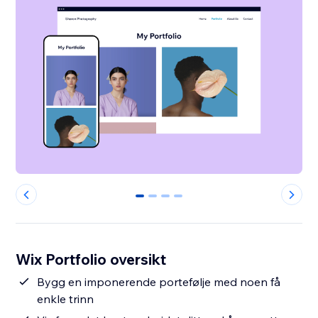
0
1
2
3
Wix Portfolio oversikt
Bygg en imponerende portefølje med noen få
enkle trinn