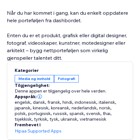
Når du har kommet i gang, kan du enkelt oppdatere
hele porteføljen fra dashbordet.
Enten du er et produkt, grafisk eller digital designer,
fotograf, videoskaper, kunstner, motedesigner eller
arkitekt – bygg nettporteføljen som virkelig
gjenspeiler talentet ditt.
Kategorier
Media og innhold
Fotografi
Tilgjengelighet:
Denne appen er tilgjengelig over hele verden.
Appspråk:
engelsk
,
dansk
,
fransk
,
hindi
,
indonesisk
,
italiensk
,
japansk
,
kinesisk
,
koreansk
,
nederlandsk
,
norsk
,
polsk
,
portugisisk
,
russisk
,
spansk
,
svensk
,
thai
,
tsjekkisk
,
tyrkisk
,
tysk
,
ukrainsk
,
vietnamesisk
Fremhevet i
Hipaa Supported Apps