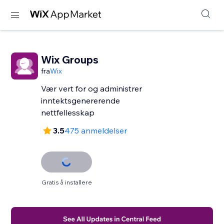
Wix Groups
fra
Wix
Vær vert for og administrer
inntektsgenererende
nettfellesskap
3.5
475 anmeldelser
Gratis å installere