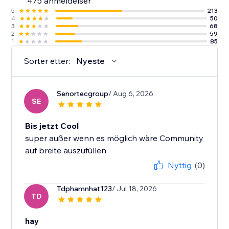
475 anmeldelser
5
213
4
50
3
68
2
59
1
85
Sorter etter:
Nyeste
Senortecgroup
/ Aug 6, 2026
SE
Bis jetzt Cool
super außer wenn es möglich wäre Community
auf breite auszufüllen
Nyttig
(0)
Tdphamnhat123
/ Jul 18, 2026
TD
hay