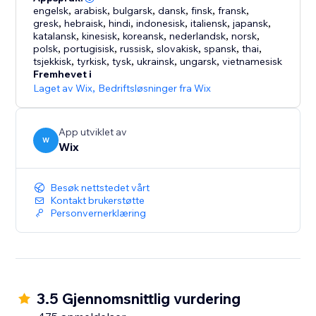
engelsk
,
arabisk
,
bulgarsk
,
dansk
,
finsk
,
fransk
,
gresk
,
hebraisk
,
hindi
,
indonesisk
,
italiensk
,
japansk
,
katalansk
,
kinesisk
,
koreansk
,
nederlandsk
,
norsk
,
polsk
,
portugisisk
,
russisk
,
slovakisk
,
spansk
,
thai
,
tsjekkisk
,
tyrkisk
,
tysk
,
ukrainsk
,
ungarsk
,
vietnamesisk
Fremhevet i
Laget av Wix
,
Bedriftsløsninger fra Wix
App utviklet av
W
Wix
Besøk nettstedet vårt
Kontakt brukerstøtte
Personvernerklæring
3.5 Gjennomsnittlig vurdering