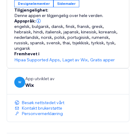
Designelementer
Sidemaler
Tilgjengelighet:
Denne appen er tilgjengelig over hele verden.
Appspråk:
engelsk
,
bulgarsk
,
dansk
,
finsk
,
fransk
,
gresk
,
hebraisk
,
hindi
,
italiensk
,
japansk
,
kinesisk
,
koreansk
,
nederlandsk
,
norsk
,
polsk
,
portugisisk
,
rumensk
,
russisk
,
spansk
,
svensk
,
thai
,
tsjekkisk
,
tyrkisk
,
tysk
,
ungarsk
Fremhevet i
Hipaa Supported Apps
,
Laget av Wix
,
Gratis apper
App utviklet av
W
Wix
Besøk nettstedet vårt
Kontakt brukerstøtte
Personvernerklæring