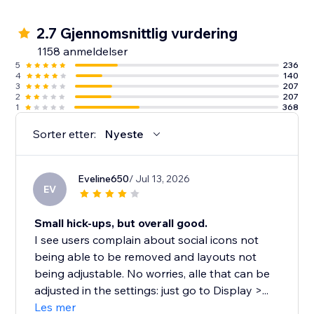
2.7 Gjennomsnittlig vurdering
1158 anmeldelser
5
236
4
140
3
207
2
207
1
368
Sorter etter:
Nyeste
Eveline650
/ Jul 13, 2026
EV
Small hick-ups, but overall good.
I see users complain about social icons not
being able to be removed and layouts not
being adjustable. No worries, alle that can be
adjusted in the settings: just go to Display >...
Les mer