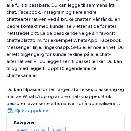
alle fullt tilpassbare. Du kan legge til sammenslått
chat, Facebook, Instagram og flere andre
chattealternativer. Ved å bruke chatten vår får du en
bedre kontakt med kunder selv etter at de forlater
nettstedet ditt. La de besøkende velge sin favoritt
chatteplattform, for eksempel WhatsApp, Facebook
Messenger, linje, ringeknapp, SMS eller noe annet. Du
er lett tilgjengelig for kundene dine på alle chat-
alternativer. Vil du legge til en tilpasset lenke? Du kan
til og med legge til opptil 5 egendefinerte
chattekanaler
Du kan tilpasse fonter, farger, størrelser, plassering og
mer av WhatsApp og andre chat-knapper. Bruk
dessuten avanserte alternativer for å optimalisere
chat-widgeten for maksimale konverteringer. Du vil
Sjekk appdemo
kunne vise WhatsApp og andre chat-widgets til de
Kategorier
kvalifiserte besøkende til rett tid. Du kan spore
Kommunikasjon
Chat