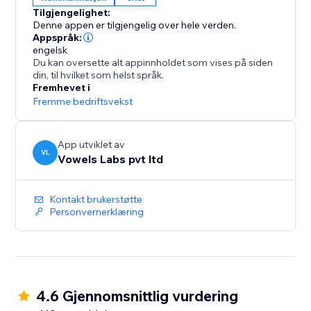
ytelsen din via innebygde analyser for å få bedre
Tilgjengelighet:
innsikt i hvordan du bedre kan kommunisere med
Denne appen er tilgjengelig over hele verden.
kundene dine ved hjelp av chat
Appspråk:
engelsk
Du kan oversette alt appinnholdet som vises på siden
din, til hvilket som helst språk.
Fremhevet i
Fremme bedriftsvekst
App utviklet av
VL
Vowels Labs pvt ltd
Kontakt brukerstøtte
Personvernerklæring
4.6 Gjennomsnittlig vurdering