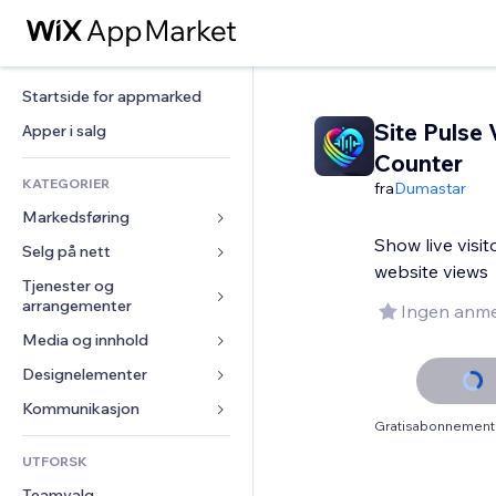
Startside for appmarked
Site Pulse 
Apper i salg
Counter
KATEGORIER
fra
Dumastar
Markedsføring
Show live visit
Selg på nett
Annonser
website views
Mobil
Tjenester og 
Apper for butikker
arrangementer
Ingen anme
Analyser
Frakt og levering
Media og innhold
Hoteller
Sosiale medier
Selg-knapper
Arrangementer
Designelementer
Galleri
SEO
Nettkurs
Restauranter
Musikk
Engasjement
Kart og navigasjon
Kommunikasjon 
On-demand-utskrift
Gratisabonnement 
Eiendom
Podkaster
Nettstedsoppføringer
Personvern og sikkerhet
Regnskap
Skjemaer
UTFORSK
Bookinger
Fotografi
E-post
Klokke
Kuponger og fordelsprogram
Blogg
Teamvalg