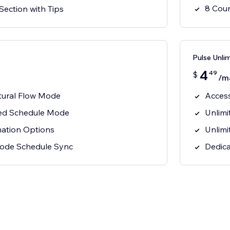
8 Cou
Section with Tips
Pulse Unli
4
49
$
/m
atural Flow Mode
Access
ixed Schedule Mode
Unlimi
ation Options
Unlimi
Mode Schedule Sync
Dedica