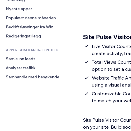
Video
Konvertering
Sidemaler
Lagerløsninger
Avstemninger
Nyeste apper
PDF
Bildeeffekter
Dropshipping
Chat
Fildeling
Populært denne måneden
Knapper og menyer
Priser og abonnement
Kommentarer
Nyheter
Bannere og merker
Folkefinansiering
Bedriftsløsninger fra Wix
Telefon
Innholdstjenester
Kalkulatorer
Mat og drikke
Samfunn
Site Pulse Visito
Redigeringstillegg
Teksteffekter
Søk
Anmeldelser og 
Live Visitor Counter: Show how many visitors are currently viewing your website in 
tilbakemeldinger
APPER SOM KAN HJELPE DEG
Vær
create activity, t
CRM
Samle inn leads
Diagrammer og tabeller
Total Views Counter: Display total website visits or page views for a specific p
Analyser trafikk
option to set a c
Samhandle med besøkende
Website Traffic Analytics: Track unique and total page views, daily 
using a visual an
Customizable Counter Design: Adjust colors, fonts, la
to match your we
Site Pulse Visitor Coun
on your site. Build soc