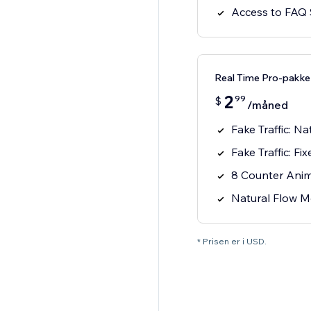
Access to FAQ 
Real Time Pro-pakke
2
99
$
/måned
Fake Traffic: N
Fake Traffic: F
8 Counter Anim
Natural Flow 
* Prisen er i USD.