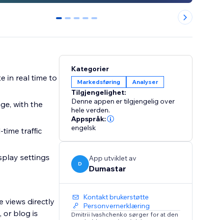
0
1
2
3
4
Kategorier
Markedsføring
Analyser
Tilgjengelighet:
Denne appen er tilgjengelig over
hele verden.
Appspråk:
engelsk
App utviklet av
D
Dumastar
Kontakt brukerstøtte
e views directly
Personvernerklæring
 or blog is
Dmitrii Ivashchenko sørger for at den