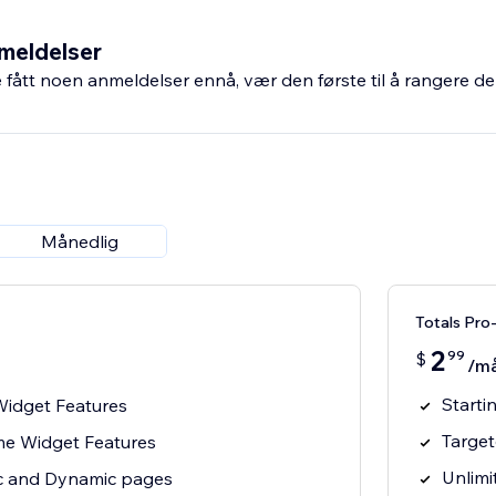
meldelser
fått noen anmeldelser ennå, vær den første til å rangere de
Månedlig
Totals Pro
2
99
$
/m
Starti
Widget Features
Target
ime Widget Features
Unlimi
c and Dynamic pages