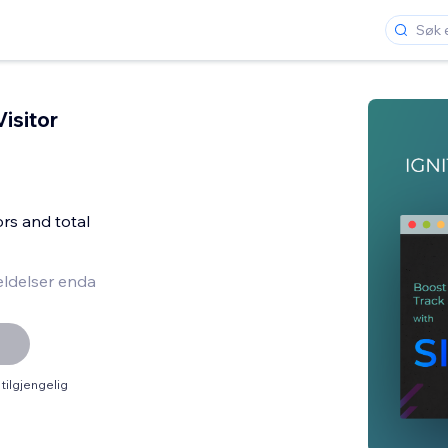
Visitor
ors and total
ldelser enda
tilgjengelig