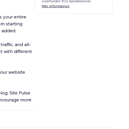
overholder EUs handelslover.
Mer informasjon
s your entire
om starting
s added.
affic, and all-
t with different
your website
log, Site Pulse
 encourage more