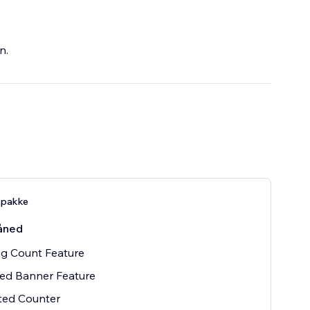
n.
-pakke
åned
ng Count Feature
ed Banner Feature
ted Counter