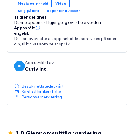
Media og innhold
Video
Selg på nett
Apper for butikker
Tilgjengelighet:
Denne appen er tilgjengelig over hele verden.
Appspråk:
engelsk
Du kan oversette alt appinnholdet som vises på siden
din, til hvilket som helst språk.
App utviklet av
OI
Outfy Inc.
Besøk nettstedet vårt
Kontakt brukerstøtte
Personvernerklæring
1.0 Gjennomsnittlig vurdering