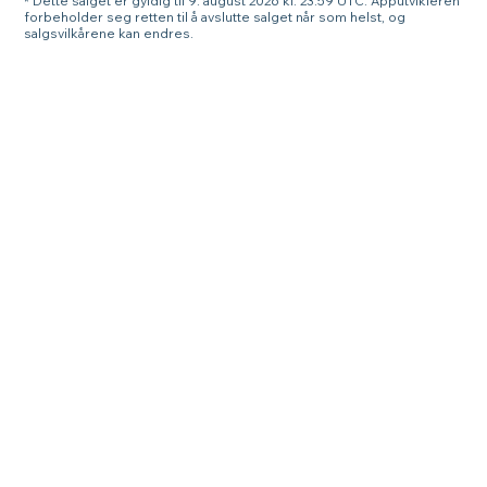
* Dette salget er gyldig til 9. august 2026 kl. 23:59 UTC. Apputvikleren
forbeholder seg retten til å avslutte salget når som helst, og
salgsvilkårene kan endres.