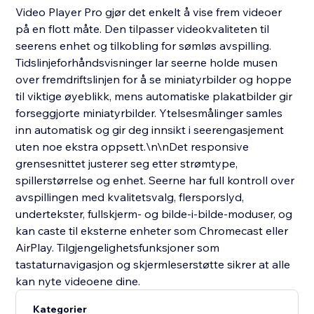
Video Player Pro gjør det enkelt å vise frem videoer
på en flott måte. Den tilpasser videokvaliteten til
seerens enhet og tilkobling for sømløs avspilling.
Tidslinjeforhåndsvisninger lar seerne holde musen
over fremdriftslinjen for å se miniatyrbilder og hoppe
til viktige øyeblikk, mens automatiske plakatbilder gir
forseggjorte miniatyrbilder. Ytelsesmålinger samles
inn automatisk og gir deg innsikt i seerengasjement
uten noe ekstra oppsett.\n\nDet responsive
grensesnittet justerer seg etter strømtype,
spillerstørrelse og enhet. Seerne har full kontroll over
avspillingen med kvalitetsvalg, flersporslyd,
undertekster, fullskjerm- og bilde-i-bilde-moduser, og
kan caste til eksterne enheter som Chromecast eller
AirPlay. Tilgjengelighetsfunksjoner som
tastaturnavigasjon og skjermleserstøtte sikrer at alle
kan nyte videoene dine.
Kategorier