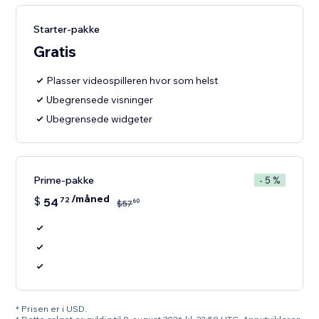
Starter-pakke
Gratis
Plasser videospilleren hvor som helst
Ubegrensede visninger
Ubegrensede widgeter
Prime-pakke
- 5 %
/måned
$
54
72
60
$
57
* Prisen er i USD.