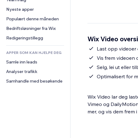
Video
Konvertering
Sidemaler
Lagerløsninger
Avstemninger
Nyeste apper
PDF
Bildeeffekter
Dropshipping
Chat
Fildeling
Populært denne måneden
Knapper og menyer
Priser og abonnement
Kommentarer
Nyheter
Bannere og merker
Folkefinansiering
Bedriftsløsninger fra Wix
Telefon
Innholdstjenester
Kalkulatorer
Mat og drikke
Samfunn
Wix Video oversi
Redigeringstillegg
Teksteffekter
Søk
Anmeldelser og 
Last opp videoer e
tilbakemeldinger
APPER SOM KAN HJELPE DEG
Vær
Vis frem videoen di
CRM
Samle inn leads
Diagrammer og tabeller
Selg, lei ut eller
Analyser trafikk
Optimalisert for m
Samhandle med besøkende
Wix Video lar deg las
Vimeo og DailyMotion. 
mer, og vis dem frem i 