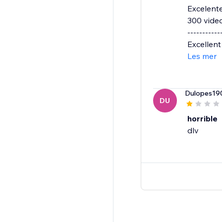
Excelente
300 video
-----------
Excellent
Les mer
Dulopes19
DU
horrible
dlv