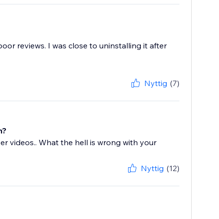
r reviews. I was close to uninstalling it after
Nyttig
(7)
n?
ayer videos.. What the hell is wrong with your
Nyttig
(12)