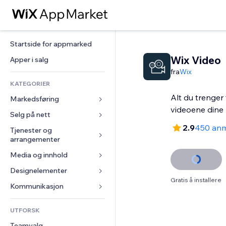
Startside for appmarked
Wix Video
Apper i salg
fra
Wix
KATEGORIER
Alt du trenger 
Markedsføring
videoene dine
Selg på nett
Annonser
2.9
450 anm
Mobil
Tjenester og 
Apper for butikker
arrangementer
Analyser
Frakt og levering
Media og innhold
Hoteller
Sosiale medier
Selg-knapper
Arrangementer
Designelementer
Galleri
SEO
Nettkurs
Gratis å installere
Restauranter
Musikk
Engasjement
Kart og navigasjon
Kommunikasjon 
On-demand-utskrift
Eiendom
Podkaster
Nettstedsoppføringer
Personvern og sikkerhet
Regnskap
Skjemaer
UTFORSK
Bookinger
Fotografi
E-post
Klokke
Kuponger og fordelsprogram
Blogg
Teamvalg