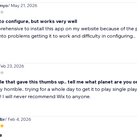
wmyo
/ May 21, 2026
 to configure, but works very well
rehensive to install this app on my website because of the poo
nto problems getting it to work and difficulty in configuring...
Feb 23, 2026
e that gave this thumbs up.. tell me what planet are you o
y horrible.. trying for a whole day to get it to play single pl
 I will never recommend Wix to anyone.
dbr
/ Feb 4, 2026
e