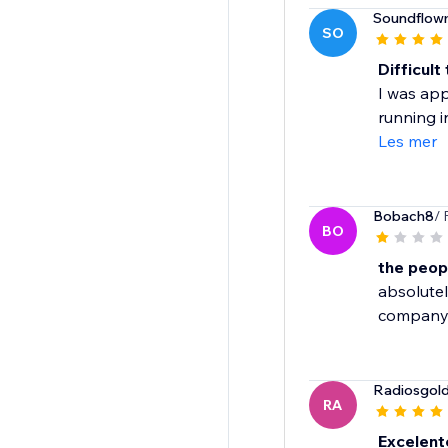
Soundflo
SO
Difficult
I was app
running i
Les mer
Bobach8
/ 
BO
the peopl
absolutel
company!
Radiosgol
RA
Excelent