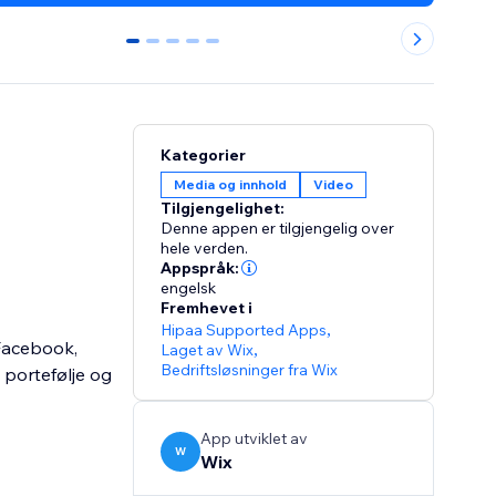
0
1
2
3
4
Kategorier
Media og innhold
Video
Tilgjengelighet:
Denne appen er tilgjengelig over
hele verden.
Appspråk:
engelsk
Fremhevet i
Hipaa Supported Apps
,
 Facebook,
Laget av Wix
,
Bedriftsløsninger fra Wix
 portefølje og
App utviklet av
W
Wix