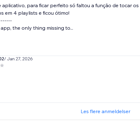
 aplicativo, para ficar perfeito só faltou a função de tocar o
s em 4 playlists e ficou ótimo!
-------
 app, the only thing missing to...
02
/ Jan 27, 2026
Les flere anmeldelser