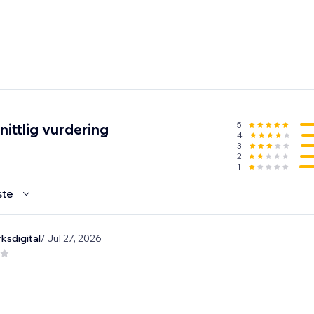
5
ittlig vurdering
4
3
2
1
ste
ksdigital
/ Jul 27, 2026