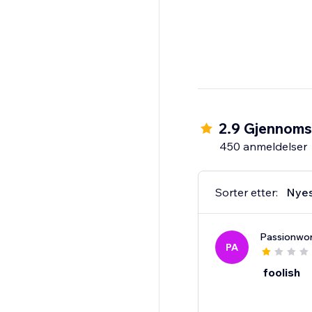
2.9 Gjennomsn
450 anmeldelser
Sorter etter:
Nye
Passionwor
PA
foolish