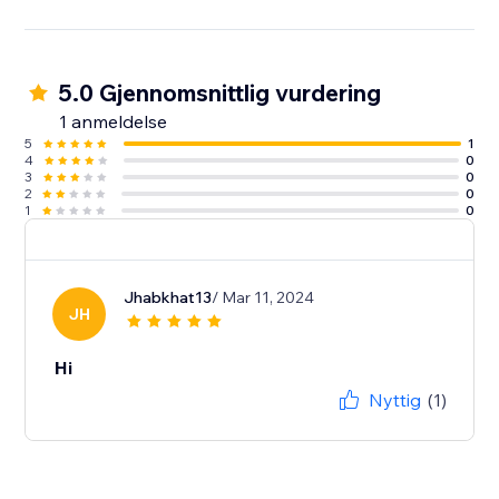
5.0 Gjennomsnittlig vurdering
1 anmeldelse
5
1
4
0
3
0
2
0
1
0
Jhabkhat13
/ Mar 11, 2024
JH
Hi
Nyttig
(1)