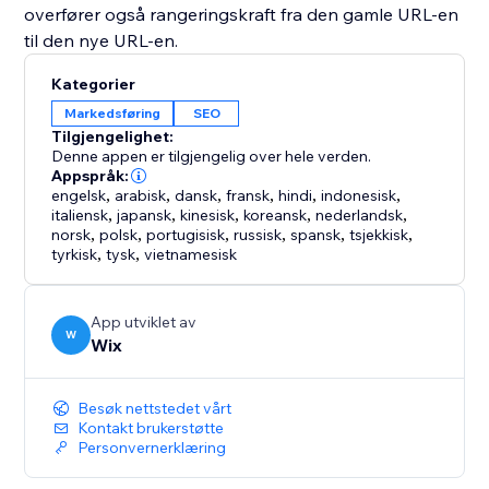
overfører også rangeringskraft fra den gamle URL-en
til den nye URL-en.
Kategorier
Markedsføring
SEO
Tilgjengelighet:
Denne appen er tilgjengelig over hele verden.
Appspråk:
engelsk
,
arabisk
,
dansk
,
fransk
,
hindi
,
indonesisk
,
italiensk
,
japansk
,
kinesisk
,
koreansk
,
nederlandsk
,
norsk
,
polsk
,
portugisisk
,
russisk
,
spansk
,
tsjekkisk
,
tyrkisk
,
tysk
,
vietnamesisk
App utviklet av
W
Wix
Besøk nettstedet vårt
Kontakt brukerstøtte
Personvernerklæring