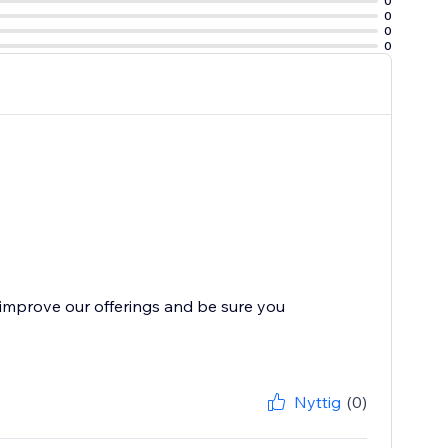
0
0
0
0
improve our offerings and be sure you
Nyttig
(0)