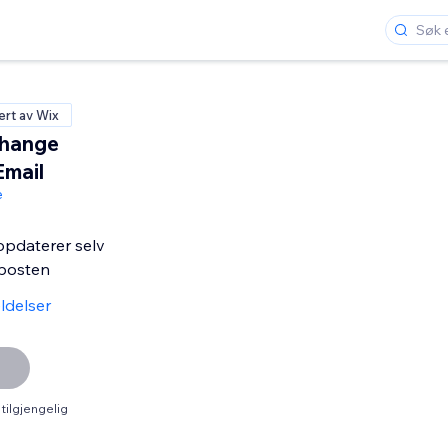
ert av Wix
Change
mail
e
pdaterer selv
posten
ldelser
tilgjengelig