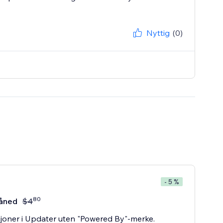
Nyttig
(0)
- 5 %
80
åned
$
4
sjoner i Updater uten "Powered By"-merke.