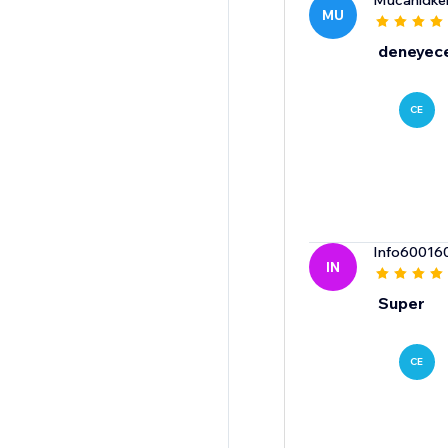
Mucahidke
MU
deneyec
CE
Info60016
IN
Super
CE