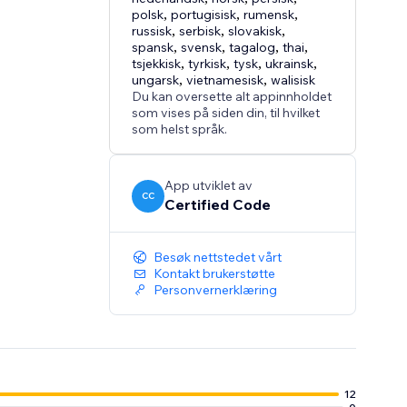
polsk
,
portugisisk
,
rumensk
,
russisk
,
serbisk
,
slovakisk
,
spansk
,
svensk
,
tagalog
,
thai
,
tsjekkisk
,
tyrkisk
,
tysk
,
ukrainsk
,
ungarsk
,
vietnamesisk
,
walisisk
Du kan oversette alt appinnholdet
som vises på siden din, til hvilket
som helst språk.
App utviklet av
CC
Certified Code
Besøk nettstedet vårt
Kontakt brukerstøtte
Personvernerklæring
12