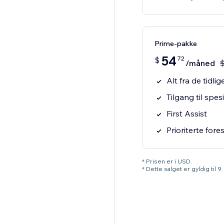
Prime-pakke
54
72
$
/måned
Alt fra de tidl
Tilgang til spesi
First Assist
Prioriterte fore
* Prisen er i USD.
* Dette salget er gyldig til 