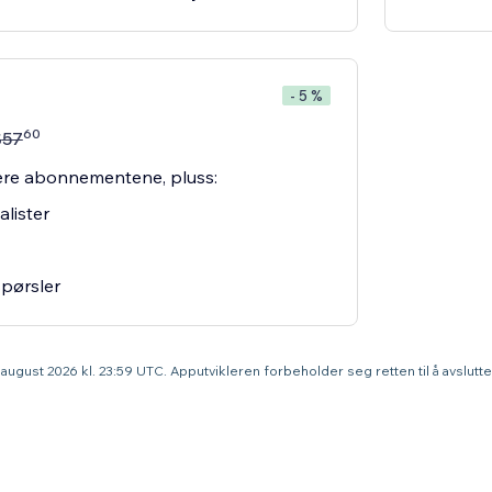
- 5 %
60
$
57
igere abonnementene, pluss:
alister
spørsler
9. august 2026 kl. 23:59 UTC. Apputvikleren forbeholder seg retten til å avslut