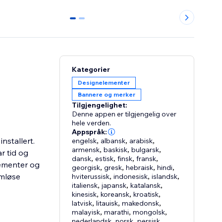
0
1
Kategorier
Designelementer
Bannere og merker
Tilgjengelighet:
Denne appen er tilgjengelig over
hele verden.
Appspråk:
stallert.
engelsk
,
albansk
,
arabisk
,
armensk
,
baskisk
,
bulgarsk
,
r tid og
dansk
,
estisk
,
finsk
,
fransk
,
ementer og
georgisk
,
gresk
,
hebraisk
,
hindi
,
ømløse
hviterussisk
,
indonesisk
,
islandsk
,
italiensk
,
japansk
,
katalansk
,
kinesisk
,
koreansk
,
kroatisk
,
latvisk
,
litauisk
,
makedonsk
,
malayisk
,
marathi
,
mongolsk
,
nederlandsk
,
norsk
,
persisk
,