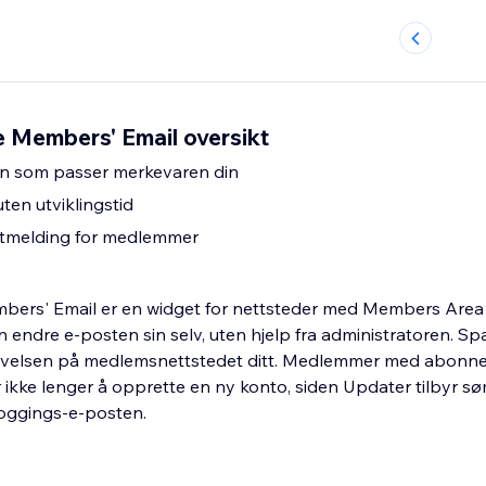
 Members' Email oversikt
gn som passer merkevaren din
uten utviklingstid
tatmelding for medlemmer
ers' Email er en widget for nettsteder med Members Area in
ndre e-posten sin selv, uten hjelp fra administratoren. Spa
evelsen på medlemsnettstedet ditt. Medlemmer med abonn
r ikke lenger å opprette en ny konto, siden Updater tilbyr s
oggings-e-posten.