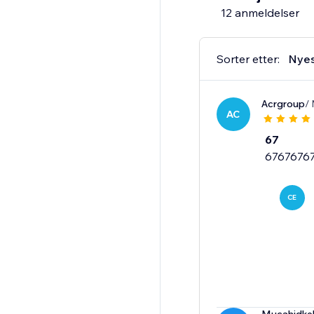
12 anmeldelser
Sorter etter:
Nye
Acrgroup
/ 
AC
67
6767676
CE