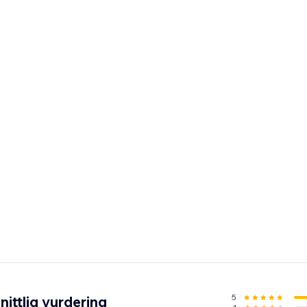
5
ittlig vurdering