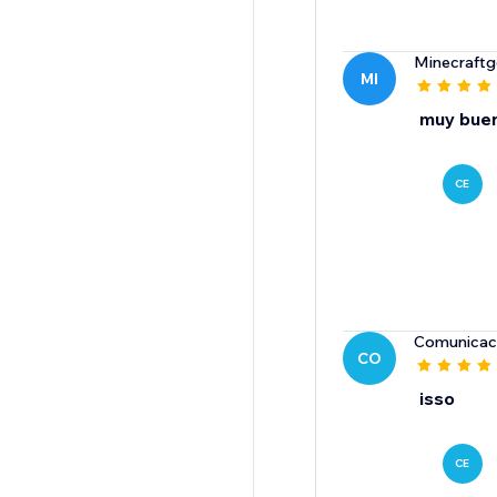
Minecraft
MI
muy bue
CE
Comunicac
CO
isso
CE