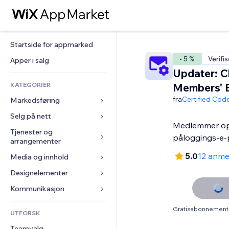
Startside for appmarked
- 5 %
Verifis
Apper i salg
Updater: 
KATEGORIER
Members' E
fra
Certified Cod
Markedsføring
Selg på nett
Annonser
Medlemmer op
Mobil
Tjenester og 
Apper for butikker
påloggings-e-
arrangementer
Analyser
Frakt og levering
5.0
12 anme
Media og innhold
Hoteller
Sosiale medier
Selg-knapper
Arrangementer
Designelementer
Galleri
SEO
Nettkurs
Restauranter
Musikk
Engasjement
Kart og navigasjon
Kommunikasjon 
On-demand-utskrift
Eiendom
Podkaster
Nettstedsoppføringer
Personvern og sikkerhet
Regnskap
Skjemaer
Gratisabonnement 
UTFORSK
Bookinger
Fotografi
E-post
Klokke
Kuponger og fordelsprogram
Blogg
Teamvalg