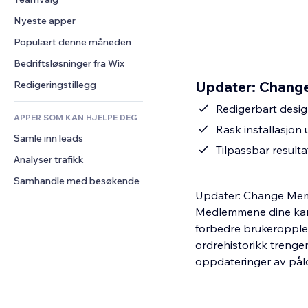
Video
Konvertering
Sidemaler
Lagerløsninger
Avstemninger
Nyeste apper
PDF
Bildeeffekter
Dropshipping
Chat
Fildeling
Populært denne måneden
Knapper og menyer
Priser og abonnement
Kommentarer
Nyheter
Bannere og merker
Folkefinansiering
Bedriftsløsninger fra Wix
Telefon
Innholdstjenester
Kalkulatorer
Mat og drikke
Samfunn
Updater: Change
Redigeringstillegg
Teksteffekter
Søk
Anmeldelser og 
Redigerbart desi
tilbakemeldinger
APPER SOM KAN HJELPE DEG
Vær
Rask installasjon 
CRM
Samle inn leads
Diagrammer og tabeller
Tilpassbar resul
Analyser trafikk
Samhandle med besøkende
Updater: Change Memb
Medlemmene dine kan e
forbedre brukeroppl
ordrehistorikk trenge
oppdateringer av pål