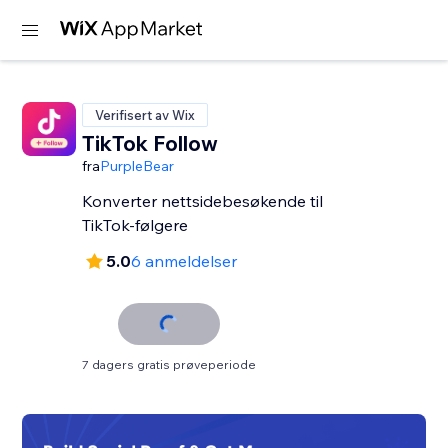
Verifisert av Wix
TikTok Follow
fra
PurpleBear
Konverter nettsidebesøkende til
TikTok-følgere
5.0
6 anmeldelser
7 dagers gratis prøveperiode