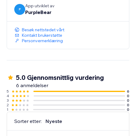
App utviklet av
P
PurpleBear
Besøk nettstedet vårt
Kontakt brukerstøtte
Personvernerklæring
5.0 Gjennomsnittlig vurdering
6 anmeldelser
5
6
4
0
3
0
2
0
1
0
Sorter etter:
Nyeste