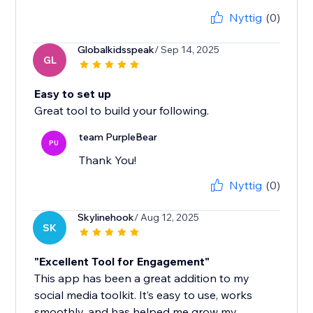
Nyttig
(0)
Globalkidsspeak
/ Sep 14, 2025
GL
Easy to set up
Great tool to build your following.
team PurpleBear
PU
Thank You!
Nyttig
(0)
Skylinehook
/ Aug 12, 2025
SK
"Excellent Tool for Engagement"
This app has been a great addition to my
social media toolkit. It’s easy to use, works
smoothly, and has helped me grow my