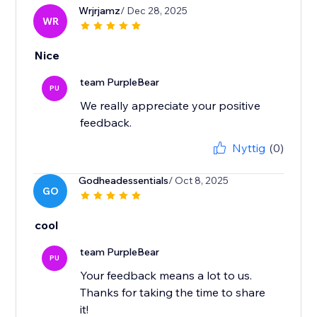
Wrjrjamz
/ Dec 28, 2025
WR
Nice
team PurpleBear
PU
We really appreciate your positive
feedback.
Nyttig
(0)
Godheadessentials
/ Oct 8, 2025
GO
cool
team PurpleBear
PU
Your feedback means a lot to us.
Thanks for taking the time to share
it!