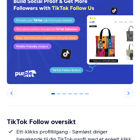
0
1
2
3
4
5
6
TikTok Follow oversikt
Ett-klikks profiltilgang - Sømløst diriger
besøkende til din TikTok-profil med et enkelt klikk.