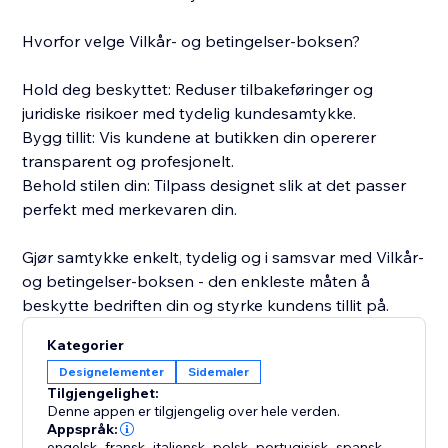
Hvorfor velge Vilkår- og betingelser-boksen?
Hold deg beskyttet: Reduser tilbakeføringer og
juridiske risikoer med tydelig kundesamtykke.
Bygg tillit: Vis kundene at butikken din opererer
transparent og profesjonelt.
Behold stilen din: Tilpass designet slik at det passer
perfekt med merkevaren din.
Gjør samtykke enkelt, tydelig og i samsvar med Vilkår-
og betingelser-boksen - den enkleste måten å
beskytte bedriften din og styrke kundens tillit på.
Kategorier
Designelementer
Sidemaler
Tilgjengelighet:
Denne appen er tilgjengelig over hele verden.
Appspråk:
engelsk
,
fransk
,
italiensk
,
polsk
,
portugisisk
,
spansk
,