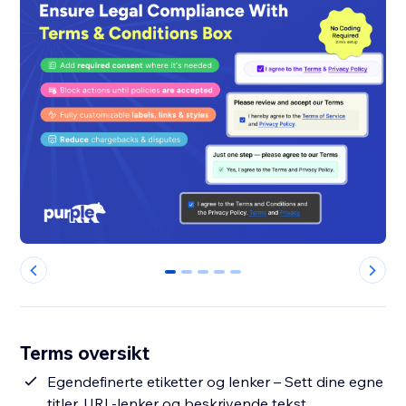
0
1
2
3
4
Terms oversikt
Egendefinerte etiketter og lenker – Sett dine egne
titler, URL-lenker og beskrivende tekst