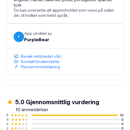
tysk
Du kan oversette alt appinnholdet som vises på siden
din, til hvilket som helst språk.
App utviklet av
P
PurpleBear
Besøk nettstedet vårt
Kontakt brukerstøtte
Personvernerklæring
5.0 Gjennomsnittlig vurdering
10 anmeldelser
5
10
4
0
3
0
2
0