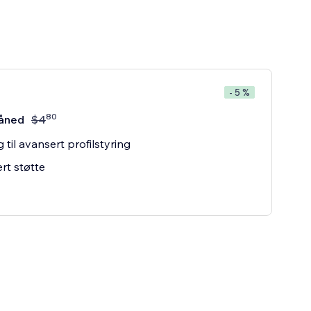
- 5 %
80
åned
$
4
 til avansert profilstyring
ert støtte