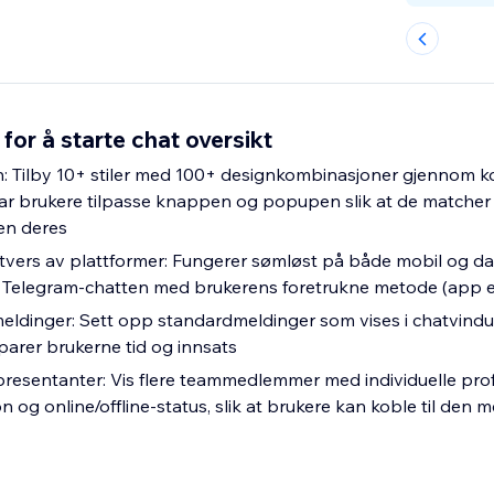
for å starte chat oversikt
n: Tilby 10+ stiler med 100+ designkombinasjoner gjennom k
lar brukere tilpasse knappen og popupen slik at de matche
en deres
 tvers av plattformer: Fungerer sømløst på både mobil og d
Telegram-chatten med brukerens foretrukne metode (app el
eldinger: Sett opp standardmeldinger som vises i chatvindu
arer brukerne tid og innsats
epresentanter: Vis flere teammedlemmer med individuelle profi
 og online/offline-status, slik at brukere kan koble til den 