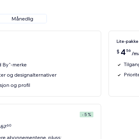
Månedlig
Lite-pakke
4
56
$
/m
Tilgang
d By"-merke
Priorit
ekter og designalternativer
sjon og profil
- 5 %
60
$
57
igere abonnementene, pluss: