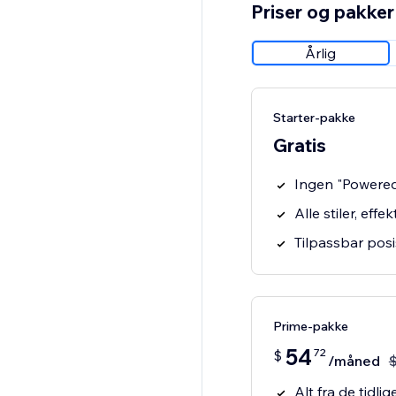
Priser og pakker
Årlig
Starter-pakke
Gratis
Ingen "Powere
Alle stiler, eff
Tilpassbar posi
Prime-pakke
54
72
$
/måned
Alt fra de tidl