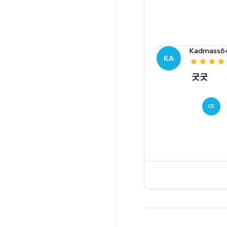
Kadmass6
KA
굿굿
CE