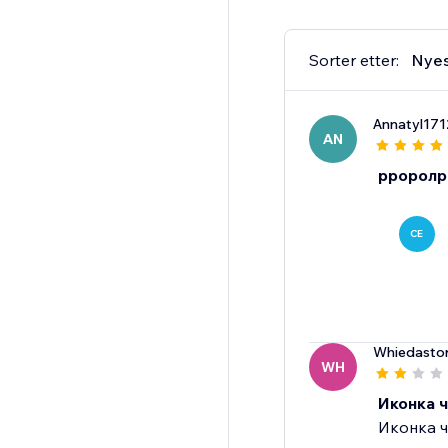
Sorter etter:
Nye
Annatyl171
AN
рроролр
CE
Whiedasto
WH
Иконка 
Иконка ч