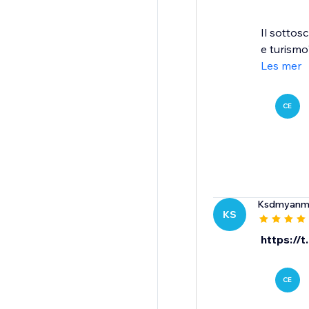
Il sottos
e turismo
Les mer
CE
Ksdmyanm
KS
https://
CE