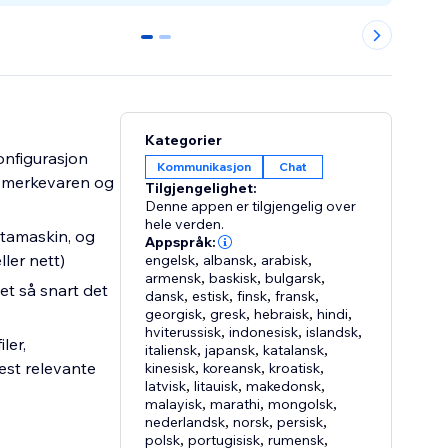
0
1
Kategorier
onfigurasjon
Kommunikasjon
Chat
r merkevaren og
Tilgjengelighet:
Denne appen er tilgjengelig over
hele verden.
atamaskin, og
Appspråk:
ler nett)
engelsk
,
albansk
,
arabisk
,
armensk
,
baskisk
,
bulgarsk
,
et så snart det
dansk
,
estisk
,
finsk
,
fransk
,
georgisk
,
gresk
,
hebraisk
,
hindi
,
hviterussisk
,
indonesisk
,
islandsk
,
ler,
italiensk
,
japansk
,
katalansk
,
mest relevante
kinesisk
,
koreansk
,
kroatisk
,
latvisk
,
litauisk
,
makedonsk
,
malayisk
,
marathi
,
mongolsk
,
nederlandsk
,
norsk
,
persisk
,
polsk
,
portugisisk
,
rumensk
,