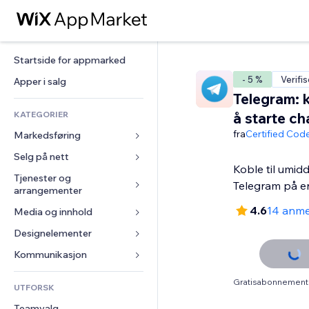
Startside for appmarked
- 5 %
Verifis
Apper i salg
Telegram: 
KATEGORIER
å starte ch
fra
Certified Cod
Markedsføring
Selg på nett
Annonser
Koble til umid
Mobil
Tjenester og 
Apper for butikker
Telegram på e
arrangementer
Analyser
Frakt og levering
4.6
14 anme
Media og innhold
Hoteller
Sosiale medier
Selg-knapper
Arrangementer
Designelementer
Galleri
SEO
Nettkurs
Restauranter
Musikk
Engasjement
Kart og navigasjon
Kommunikasjon 
On-demand-utskrift
Eiendom
Podkaster
Nettstedsoppføringer
Personvern og sikkerhet
Regnskap
Skjemaer
Gratisabonnement 
UTFORSK
Bookinger
Fotografi
E-post
Klokke
Kuponger og fordelsprogram
Blogg
Teamvalg