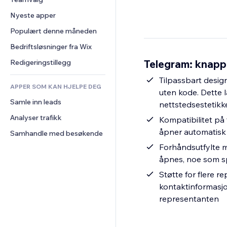
Video
Konvertering
Sidemaler
Lagerløsninger
Avstemninger
Nyeste apper
PDF
Bildeeffekter
Dropshipping
Chat
Fildeling
Populært denne måneden
Knapper og menyer
Priser og abonnement
Kommentarer
Nyheter
Bannere og merker
Folkefinansiering
Bedriftsløsninger fra Wix
Telefon
Innholdstjenester
Kalkulatorer
Mat og drikke
Samfunn
Telegram: knapp 
Redigeringstillegg
Teksteffekter
Søk
Anmeldelser og 
Tilpassbart desig
tilbakemeldinger
APPER SOM KAN HJELPE DEG
Vær
uten kode. Dette 
CRM
Samle inn leads
Diagrammer og tabeller
nettstedsestetikk
Analyser trafikk
Kompatibilitet på
åpner automatisk 
Samhandle med besøkende
Forhåndsutfylte m
åpnes, noe som sp
Støtte for flere r
kontaktinformasjon
representanten