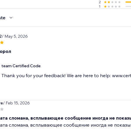
2
1
ste
2
/ May 5, 2026
орол
team Certified Code
Thank you for your feedback! We are here to help: www.cert
re
/ Feb 15, 2026
чата сломана, всплывающее сообщение иногда не показ
ата сломана, всплывающее сообщение иногда не показы