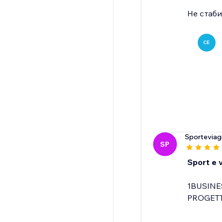
Не стаб
CE
Sporteviagg
SP
Sport e v
1BUSINE
PROGETT