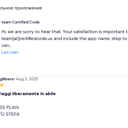
ильное приложение
team Certified Code
Hi, we are sorry to hear that. Your satisfaction is important 
team[at]certifiedcode.us and include the app name, step 
can...
Les mer
ilibera
/ Aug 3, 2025
iaggi liberamente in abile
SS PLAN
O STEFA