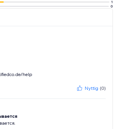
1
0
ifiedco.de/help
Nyttig
(0)
ывается
вается.