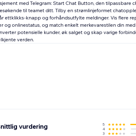
sjement med Telegram: Start Chat Button, den tilpassbare 
søkende til teamet ditt. Tilby en strømlinjeformet chatoppl
 ettklikks-knapp og forhåndsutfylte meldinger. Vis flere r
er og onlinestatus, og match enkelt merkevarestilen din med
nverter potensielle kunder, øk salget og skap varige forbinde
lkjente verden.
5
ittlig vurdering
4
3