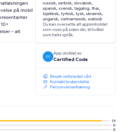
chatløsningen
russisk
,
serbisk
,
slovakisk
,
spansk
,
svensk
,
tagalog
,
thai
,
evelse på mobil
tsjekkisk
,
tyrkisk
,
tysk
,
ukrainsk
,
epresentanter
ungarsk
,
vietnamesisk
,
walisisk
 10+
Du kan oversette alt appinnholdet
som vises på siden din, til hvilket
lser – alt
som helst språk.
App utviklet av
CC
Certified Code
Besøk nettstedet vårt
Kontakt brukerstøtte
Personvernerklæring
13
0
0