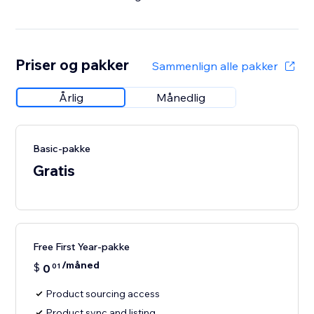
Priser og pakker
Sammenlign alle pakker
Årlig
Månedlig
Basic-pakke
Gratis
Free First Year-pakke
/måned
$
0
01
Product sourcing access
Product sync and listing