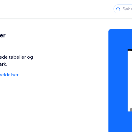
er
sede tabeller og
rk.
eldelser