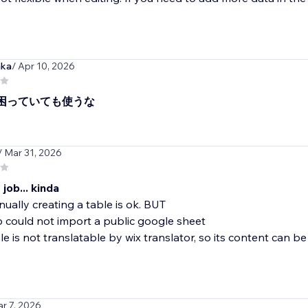
aka
/ Apr 10, 2026
困っていても使うな
/ Mar 31, 2026
job... kinda
ally creating a table is ok. BUT
p could not import a public google sheet
ble is not translatable by wix translator, so its content can be
ar 7, 2026