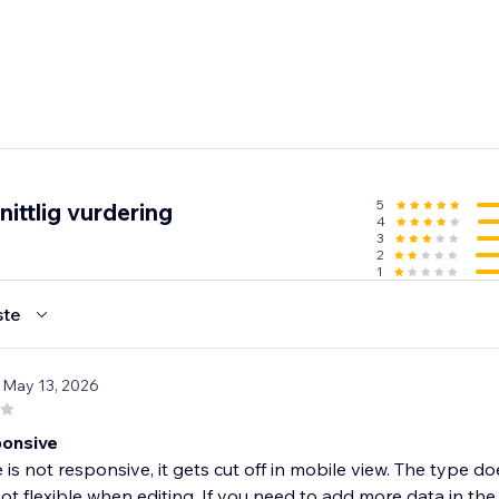
5
ittlig vurdering
4
3
2
1
ste
 May 13, 2026
onsive
e is not responsive, it gets cut off in mobile view. The type 
not flexible when editing. If you need to add more data in the m