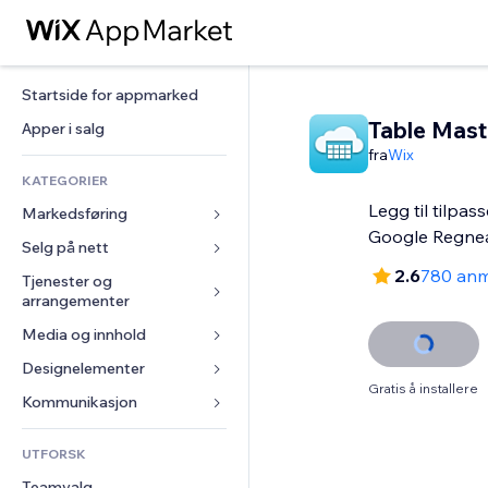
Startside for appmarked
Table Mast
Apper i salg
fra
Wix
KATEGORIER
Legg til tilpas
Markedsføring
Google Regnea
Selg på nett
Annonser
2.6
780 anm
Mobil
Tjenester og 
Apper for butikker
arrangementer
Analyser
Frakt og levering
Media og innhold
Hoteller
Sosiale medier
Selg-knapper
Arrangementer
Designelementer
Galleri
SEO
Nettkurs
Gratis å installere
Restauranter
Musikk
Engasjement
Kart og navigasjon
Kommunikasjon 
On-demand-utskrift
Eiendom
Podkaster
Nettstedsoppføringer
Personvern og sikkerhet
Regnskap
Skjemaer
UTFORSK
Bookinger
Fotografi
E-post
Klokke
Kuponger og fordelsprogram
Blogg
Teamvalg