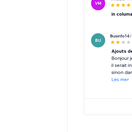
VM
in columa
Businfo14
/
BU
Ajouts de
Bonjour j
il serait
sinon dan
Les mer