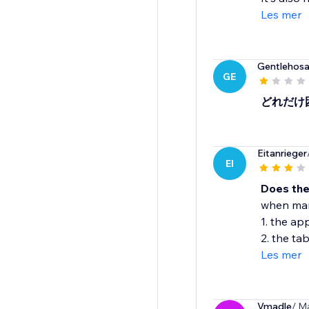
Les mer
Gentlehos
GE
どれだけ
Eitanrieger
EI
Does the 
when manu
1. the ap
2. the ta
Les mer
Vmadle
/ M