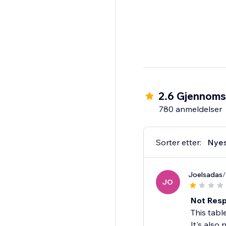
2.6 Gjennomsn
780 anmeldelser
Sorter etter:
Nye
Joelsadas
/
JO
Not Resp
This tabl
It's also 