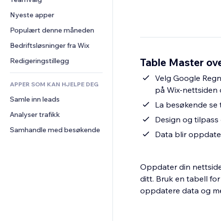
Video
Konvertering
Sidemaler
Lagerløsninger
Avstemninger
Nyeste apper
PDF
Bildeeffekter
Dropshipping
Chat
Fildeling
Populært denne måneden
Knapper og menyer
Priser og abonnement
Kommentarer
Nyheter
Bannere og merker
Folkefinansiering
Bedriftsløsninger fra Wix
Telefon
Innholdstjenester
Kalkulatorer
Mat og drikke
Samfunn
Table Master ove
Redigeringstillegg
Teksteffekter
Søk
Anmeldelser og 
Velg Google Regne
tilbakemeldinger
APPER SOM KAN HJELPE DEG
Vær
på Wix-nettsiden 
CRM
Samle inn leads
Diagrammer og tabeller
La besøkende se t
Analyser trafikk
Design og tilpass 
Samhandle med besøkende
Data blir oppdate
Oppdater din nettside
ditt. Bruk en tabell fo
oppdatere data og me