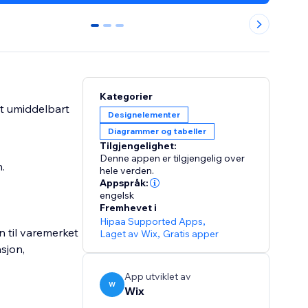
0
1
2
Kategorier
et umiddelbart
Designelementer
Diagrammer og tabeller
Tilgjengelighet:
Denne appen er tilgjengelig over
.
hele verden.
Appspråk:
engelsk
Fremhevet i
Hipaa Supported Apps
,
n til varemerket
Laget av Wix
,
Gratis apper
asjon,
App utviklet av
W
Wix