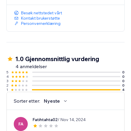
Besøk nettstedet vårt
Kontakt brukerstøtte
Personvernerklæring
1.0 Gjennomsnittlig vurdering
4 anmeldelser
5
0
4
0
3
0
2
0
1
4
Sorter etter:
Nyeste
Fatihtahta02
/ Nov 14, 2024
FA