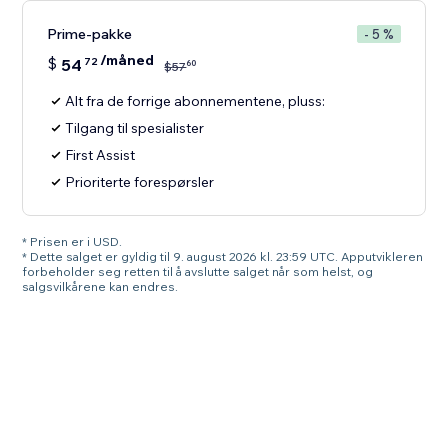
Prime-pakke
- 5 %
/måned
$
54
72
60
$
57
Alt fra de forrige abonnementene, pluss:
Tilgang til spesialister
First Assist
Prioriterte forespørsler
* Prisen er i USD.
* Dette salget er gyldig til 9. august 2026 kl. 23:59 UTC. Apputvikleren
forbeholder seg retten til å avslutte salget når som helst, og
salgsvilkårene kan endres.