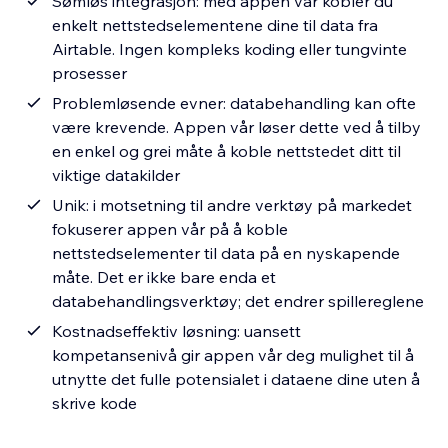
Sømløs integrasjon: med appen vår kobler du
enkelt nettstedselementene dine til data fra
Airtable. Ingen kompleks koding eller tungvinte
prosesser
Problemløsende evner: databehandling kan ofte
være krevende. Appen vår løser dette ved å tilby
en enkel og grei måte å koble nettstedet ditt til
viktige datakilder
Unik: i motsetning til andre verktøy på markedet
fokuserer appen vår på å koble
nettstedselementer til data på en nyskapende
måte. Det er ikke bare enda et
databehandlingsverktøy; det endrer spillereglene
Kostnadseffektiv løsning: uansett
kompetansenivå gir appen vår deg mulighet til å
utnytte det fulle potensialet i dataene dine uten å
skrive kode