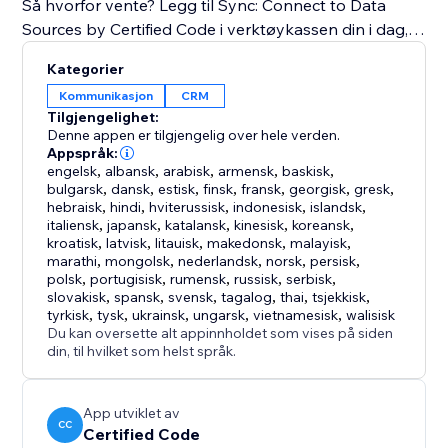
Så hvorfor vente? Legg til Sync: Connect to Data
Sources by Certified Code i verktøykassen din i dag,
og opplev fremtidens dataintegrasjon.
Kategorier
Kommunikasjon
CRM
Tilgjengelighet:
Denne appen er tilgjengelig over hele verden.
Appspråk:
engelsk
,
albansk
,
arabisk
,
armensk
,
baskisk
,
bulgarsk
,
dansk
,
estisk
,
finsk
,
fransk
,
georgisk
,
gresk
,
hebraisk
,
hindi
,
hviterussisk
,
indonesisk
,
islandsk
,
italiensk
,
japansk
,
katalansk
,
kinesisk
,
koreansk
,
kroatisk
,
latvisk
,
litauisk
,
makedonsk
,
malayisk
,
marathi
,
mongolsk
,
nederlandsk
,
norsk
,
persisk
,
polsk
,
portugisisk
,
rumensk
,
russisk
,
serbisk
,
slovakisk
,
spansk
,
svensk
,
tagalog
,
thai
,
tsjekkisk
,
tyrkisk
,
tysk
,
ukrainsk
,
ungarsk
,
vietnamesisk
,
walisisk
Du kan oversette alt appinnholdet som vises på siden
din, til hvilket som helst språk.
App utviklet av
CC
Certified Code