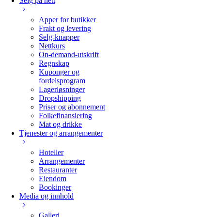
Selg på nett
Apper for butikker
Frakt og levering
Selg-knapper
Nettkurs
On-demand-utskrift
Regnskap
Kuponger og
fordelsprogram
Lagerløsninger
Dropshipping
Priser og abonnement
Folkefinansiering
Mat og drikke
Tjenester og arrangementer
Hoteller
Arrangementer
Restauranter
Eiendom
Bookinger
Media og innhold
Galleri