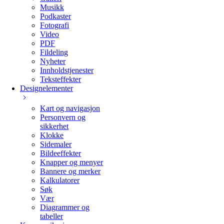
Musikk
Podkaster
Fotografi
Video
PDF
Fildeling
Nyheter
Innholdstjenester
Teksteffekter
Designelementer
Kart og navigasjon
Personvern og
sikkerhet
Klokke
Sidemaler
Bildeeffekter
Knapper og menyer
Bannere og merker
Kalkulatorer
Søk
Vær
Diagrammer og
tabeller