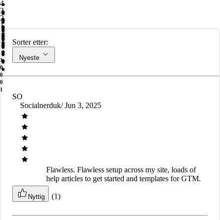
4
3
2
1
Sorter etter:
Nyeste
1
0
0
0
1
SO
Socialnerduk
/ Jun 3, 2025
Flawless.
Flawless setup across my site, loads of
help articles to get started and templates for GTM.
(1)
Nyttig