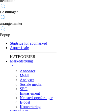
bettbutikk
Bestillinger
arrangementer
Popup
Startside for appmarked
Apper i salg
KATEGORIER
Markedsføring
Annonser
Mobil
Analyser
Sosiale medier
SEO
Engasjement
Nettstedsoppføringer
E-post
Konvertering