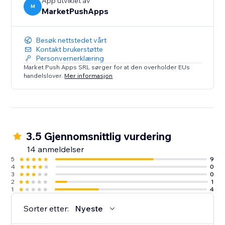
App utviklet av
M
MarketPushApps
Besøk nettstedet vårt
Kontakt brukerstøtte
Personvernerklæring
Market Push Apps SRL sørger for at den overholder EUs
handelslover.
Mer informasjon
3.5 Gjennomsnittlig vurdering
14 anmeldelser
5
9
4
0
3
0
2
1
1
4
Sorter etter:
Nyeste