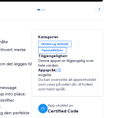
0
1
Kategorier
 måte
Media og innhold
 ethvert merke
Teksteffekter
Tilgjengelighet:
Denne appen er tilgjengelig over
om det legges til
hele verden.
Appspråk:
engelsk
Du kan oversette alt appinnholdet
som vises på siden din, til hvilket
r message
som helst språk.
up into place,
krifter,
App utviklet av
.
CC
Certified Code
elg den perfekte