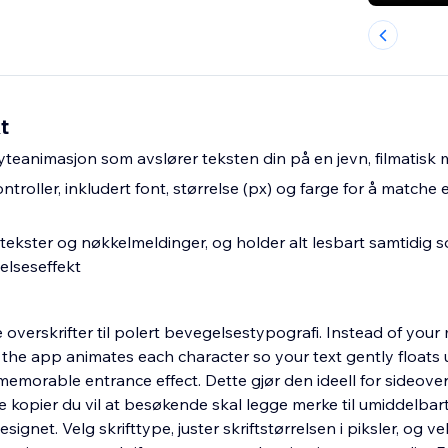
t
flyteanimasjon som avslører teksten din på en jevn, filmatisk
ontroller, inkludert font, størrelse (px) og farge for å matche
tekster og nøkkelmeldinger, og holder alt lesbart samtidig s
elseseffekt
ke overskrifter til polert bevegelsestypografi. Instead of you
 the app animates each character so your text gently floats 
memorable entrance effect. Dette gjør den ideell for sideovers
e kopier du vil at besøkende skal legge merke til umiddelbart
signet. Velg skrifttype, juster skriftstørrelsen i piksler, og v