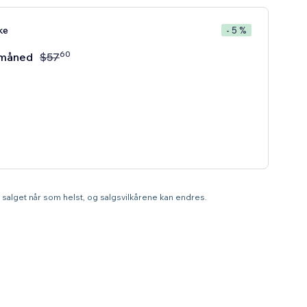
ke
- 5 %
60
måned
$
57
te salget når som helst, og salgsvilkårene kan endres.