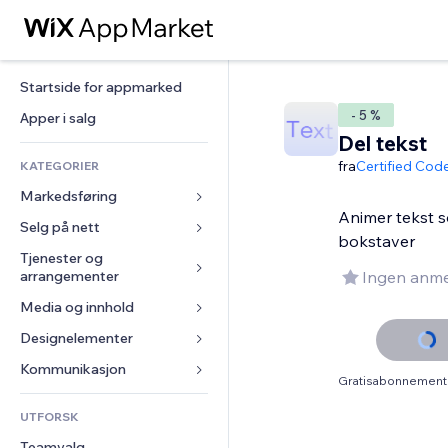
Startside for appmarked
- 5 %
Apper i salg
Del tekst
fra
Certified Cod
KATEGORIER
Markedsføring
Animer tekst s
Selg på nett
Annonser
bokstaver
Mobil
Tjenester og 
Apper for butikker
arrangementer
Ingen anme
Analyser
Frakt og levering
Media og innhold
Hoteller
Sosiale medier
Selg-knapper
Arrangementer
Designelementer
Galleri
SEO
Nettkurs
Restauranter
Musikk
Engasjement
Kart og navigasjon
Kommunikasjon 
On-demand-utskrift
Gratisabonnement 
Eiendom
Podkaster
Nettstedsoppføringer
Personvern og sikkerhet
Regnskap
Skjemaer
UTFORSK
Bookinger
Fotografi
E-post
Klokke
Kuponger og fordelsprogram
Blogg
Teamvalg