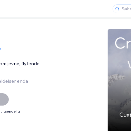
e
om jevne, flytende
ldelser enda
tilgjengelig