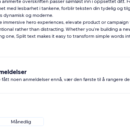
n animerte overskriften passer sømløst inn i oppsettet ditt. F
t med lesbarhet i tankene, forblir teksten din tydelig og til
es dynamisk og moderne.
te immersive hero experiences, elevate product or campaign t
ntional rather than distracting. Whether you’re building a n
ing one, Split text makes it easy to transform simple words i
meldelser
fått noen anmeldelser ennå, vær den første til å rangere de
Månedlig