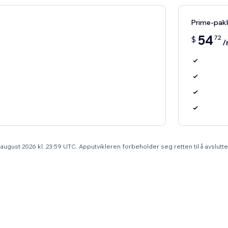
Prime-pak
54
72
$
/
9. august 2026 kl. 23:59 UTC. Apputvikleren forbeholder seg retten til å avslut