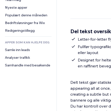
Video
Konvertering
Sidemaler
Lagerløsninger
Avstemninger
Nyeste apper
PDF
Bildeeffekter
Dropshipping
Chat
Fildeling
Populært denne måneden
Knapper og menyer
Priser og abonnement
Kommentarer
Nyheter
Bannere og merker
Folkefinansiering
Bedriftsløsninger fra Wix
Telefon
Innholdstjenester
Kalkulatorer
Mat og drikke
Samfunn
Del tekst oversik
Redigeringstillegg
Teksteffekter
Søk
Anmeldelser og 
Letter-for-letter 
tilbakemeldinger
APPER SOM KAN HJELPE DEG
Vær
Fullfør typografik
CRM
Samle inn leads
Diagrammer og tabeller
eller layout
Analyser trafikk
Designet for helte
Samhandle med besøkende
en raffinert beveg
Delt tekst gjør statis
appearing all at once,
creating a subtle but 
bannere og alle viktig
Du har kontroll over de