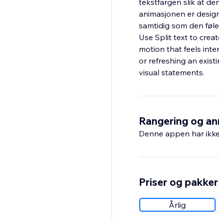
tekstfargen slik at de
animasjonen er designe
samtidig som den føl
Use Split text to crea
motion that feels inte
or refreshing an exist
visual statements.
Rangering og an
Denne appen har ikke 
Priser og pakker
Årlig