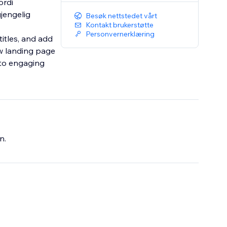
ordi
gjengelig
Besøk nettstedet vårt
Kontakt brukerstøtte
Personvernerklæring
itles, and add
ew landing page
nto engaging
n.