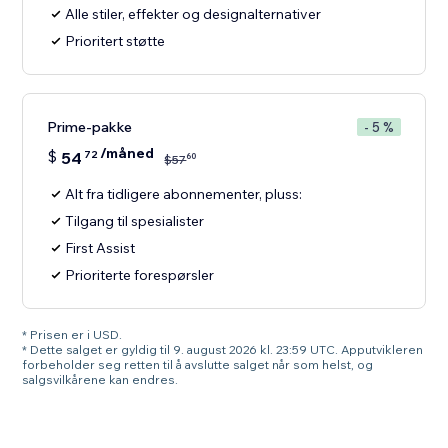
Alle stiler, effekter og designalternativer
Prioritert støtte
Prime-pakke
- 5 %
/måned
$
54
72
60
$
57
Alt fra tidligere abonnementer, pluss:
Tilgang til spesialister
First Assist
Prioriterte forespørsler
* Prisen er i USD.
* Dette salget er gyldig til 9. august 2026 kl. 23:59 UTC. Apputvikleren
forbeholder seg retten til å avslutte salget når som helst, og
salgsvilkårene kan endres.