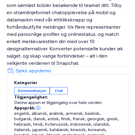
som sømløst kobler besøkende til teamet ditt. Tilby
en strømlinjeformet chatopplevelse på mobil og
datamaskin med vår ettkliksknapp og
forhåndsutfylte meldinger. Vis flere representanter
med personlige profiler og onlinestatus, og match
enkelt merkevarestilen din med over 10
designalternativer. Konverter potensielle kunder, øk
salget, og skap varige forbindelser – alt i den
velkjente verdenen til Snapchat.
Sjekk appdemo
Kategorier
Kommunikasjon
Chat
Tilgjengelighet:
Denne appen er tilgjengelig over hele verden.
Appspråk:
engelsk
,
albansk
,
arabisk
,
armensk
,
baskisk
,
bulgarsk
,
dansk
,
estisk
,
finsk
,
fransk
,
georgisk
,
gresk
,
hebraisk
,
hindi
,
hviterussisk
,
indonesisk
,
islandsk
,
italiensk
,
japansk
,
katalansk
,
kinesisk
,
koreansk
,
,
,
,
,
,