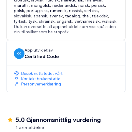
kroatisk
latvisk
litauisk
makedonsk
malayisk
marathi
,
mongolsk
,
nederlandsk
,
norsk
,
persisk
,
polsk
,
portugisisk
,
rumensk
,
russisk
,
serbisk
,
slovakisk
,
spansk
,
svensk
,
tagalog
,
thai
,
tsjekkisk
,
tyrkisk
,
tysk
,
ukrainsk
,
ungarsk
,
vietnamesisk
,
walisisk
Du kan oversette alt appinnholdet som vises på siden
din, til hvilket som helst språk.
App utviklet av
CC
Certified Code
Besøk nettstedet vårt
Kontakt brukerstøtte
Personvernerklæring
5.0 Gjennomsnittlig vurdering
1 anmeldelse