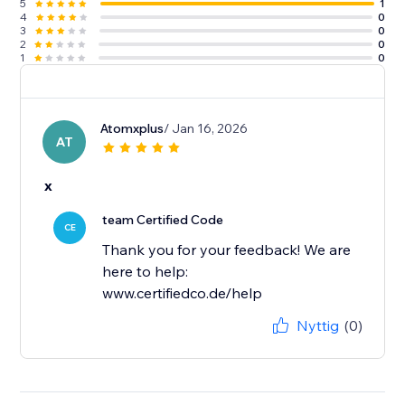
5
1
4
0
3
0
2
0
1
0
Atomxplus
/ Jan 16, 2026
AT
x
team Certified Code
CE
Thank you for your feedback! We are
here to help:
www.certifiedco.de/help
Nyttig
(0)