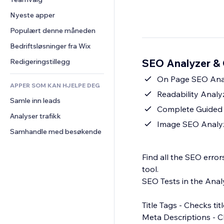
Video
Konvertering
Sidemaler
Lagerløsninger
Avstemninger
Nyeste apper
PDF
Bildeeffekter
Dropshipping
Chat
Fildeling
Populært denne måneden
Knapper og menyer
Priser og abonnement
Kommentarer
Nyheter
Bannere og merker
Folkefinansiering
Bedriftsløsninger fra Wix
Telefon
Innholdstjenester
Kalkulatorer
Mat og drikke
Samfunn
SEO Analyzer & 
Redigeringstillegg
Teksteffekter
Søk
Anmeldelser og 
On Page SEO Ana
tilbakemeldinger
APPER SOM KAN HJELPE DEG
Vær
Readability Analy
CRM
Samle inn leads
Diagrammer og tabeller
Complete Guided 
Analyser trafikk
Image SEO Analyze
Samhandle med besøkende
Find all the SEO erro
tool.
SEO Tests in the Anal
Title Tags - Checks ti
Meta Descriptions - C