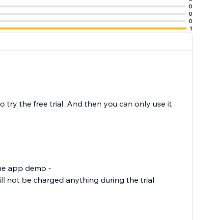
0
0
0
1
to try the free trial. And then you can only use it
 the app demo -
l not be charged anything during the trial