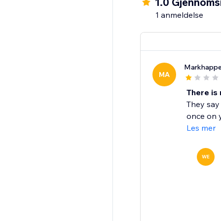
1.0 Gjennomsn
1 anmeldelse
Markhapp
MA
There is 
They say t
once on yo
Les mer
WE