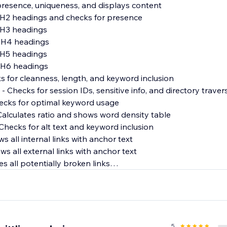
presence, uniqueness, and displays content
l H2 headings and checks for presence
l H3 headings
l H4 headings
l H5 headings
l H6 headings
s for cleanness, length, and keyword inclusion
- Checks for session IDs, sensitive info, and directory traver
ecks for optimal keyword usage
Calculates ratio and shows word density table
Checks for alt text and keyword inclusion
s all internal links with anchor text
s all external links with anchor text
es all potentially broken links
s all CTA elements on the page
alculates Flesch Reading Ease score and identifies long sent
Favicon
5