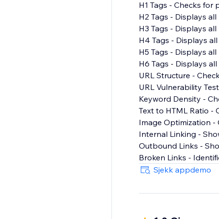
H1 Tags - Checks for 
H2 Tags - Displays al
H3 Tags - Displays al
H4 Tags - Displays al
H5 Tags - Displays al
H6 Tags - Displays al
URL Structure - Check
URL Vulnerability Test 
Keyword Density - Ch
Text to HTML Ratio - 
Image Optimization - 
Internal Linking - Show
Outbound Links - Show
Broken Links - Identifi
Call-to-Action - Show
Sjekk appdemo
Readability Score - C
Favicon - Checks for 