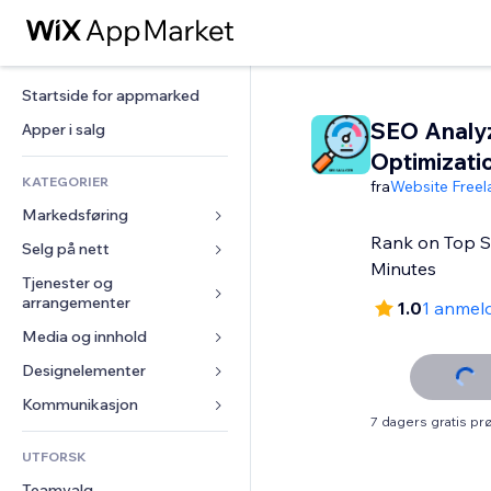
Startside for appmarked
SEO Analy
Apper i salg
Optimizati
KATEGORIER
fra
Website Freel
Markedsføring
Rank on Top Se
Selg på nett
Annonser
Minutes
Mobil
Tjenester og 
Apper for butikker
arrangementer
1.0
1 anmel
Analyser
Frakt og levering
Media og innhold
Hoteller
Sosiale medier
Selg-knapper
Arrangementer
Designelementer
Galleri
SEO
Nettkurs
Restauranter
Musikk
Engasjement
Kart og navigasjon
Kommunikasjon 
On-demand-utskrift
7 dagers gratis p
Eiendom
Podkaster
Nettstedsoppføringer
Personvern og sikkerhet
Regnskap
Skjemaer
UTFORSK
Bookinger
Fotografi
E-post
Klokke
Kuponger og fordelsprogram
Blogg
Teamvalg