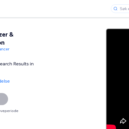
zer &
on
ancer
arch Results in
delse
røveperiode