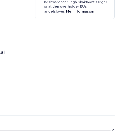
Harshwardhan Singh Shaktawat sørger
for at den overholder EUs
handelslover.
Mer informasjon
sal
ences
0