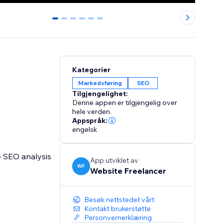
0
1
2
3
4
5
Kategorier
Markedsføring
SEO
Tilgjengelighet:
Denne appen er tilgjengelig over
hele verden.
Appspråk:
engelsk
e SEO analysis
App utviklet av
WF
Website Freelancer
Besøk nettstedet vårt
Kontakt brukerstøtte
Personvernerklæring