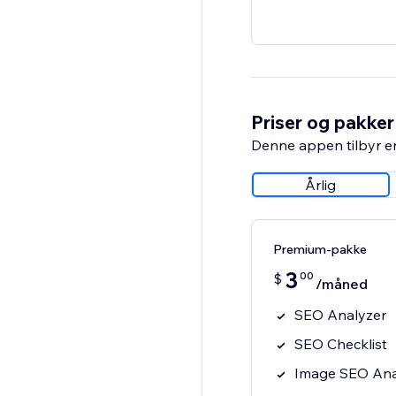
Priser og pakker
Denne appen tilbyr e
Årlig
Premium-pakke
3
00
$
/måned
SEO Analyzer
SEO Checklist
Image SEO Ana