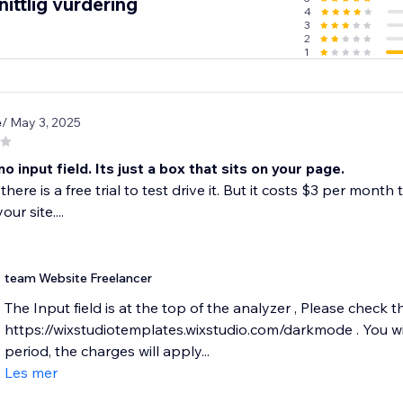
ittlig vurdering
4
3
2
1
e
/ May 3, 2025
no input field. Its just a box that sits on your page.
here is a free trial to test drive it. But it costs $3 per month 
ur site....
team Website Freelancer
The Input field is at the top of the analyzer , Please check
https://wixstudiotemplates.wixstudio.com/darkmode . You wil
period, the charges will apply...
Les mer