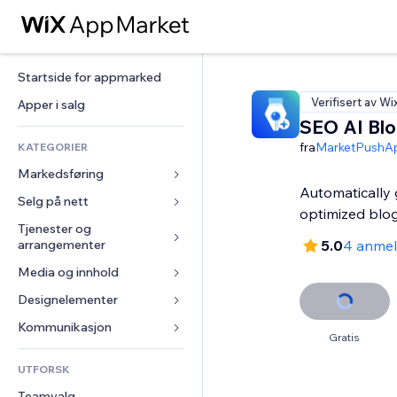
Startside for appmarked
Verifisert av Wi
Apper i salg
SEO AI Blo
fra
MarketPushA
KATEGORIER
Markedsføring
Automatically
Selg på nett
Annonser
optimized blo
Mobil
Tjenester og 
Apper for butikker
arrangementer
5.0
4 anmel
Analyser
Frakt og levering
Media og innhold
Hoteller
Sosiale medier
Selg-knapper
Arrangementer
Designelementer
Galleri
SEO
Nettkurs
Restauranter
Musikk
Engasjement
Kart og navigasjon
Kommunikasjon 
On-demand-utskrift
Gratis
Eiendom
Podkaster
Nettstedsoppføringer
Personvern og sikkerhet
Regnskap
Skjemaer
UTFORSK
Bookinger
Fotografi
E-post
Klokke
Kuponger og fordelsprogram
Blogg
Teamvalg