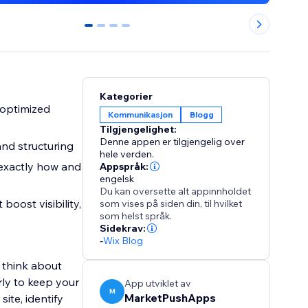
0
1
2
3
Kategorier
 optimized
Kommunikasjon
Blogg
Tilgjengelighet:
Denne appen er tilgjengelig over
nd structuring
hele verden.
e exactly how and
Appspråk:
engelsk
Du kan oversette alt appinnholdet
oost visibility,
som vises på siden din, til hvilket
som helst språk.
Sidekrav:
-
Wix Blog
 think about
rly to keep your
App utviklet av
M
MarketPushApps
ite, identify