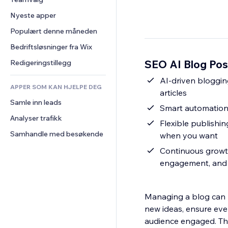
Video
Konvertering
Sidemaler
Lagerløsninger
Avstemninger
Nyeste apper
PDF
Bildeeffekter
Dropshipping
Chat
Fildeling
Populært denne måneden
Knapper og menyer
Priser og abonnement
Kommentarer
Nyheter
Bannere og merker
Folkefinansiering
Bedriftsløsninger fra Wix
Telefon
Innholdstjenester
Kalkulatorer
Mat og drikke
Samfunn
SEO AI Blog Post
Redigeringstillegg
Teksteffekter
Søk
Anmeldelser og 
AI-driven bloggin
tilbakemeldinger
APPER SOM KAN HJELPE DEG
Vær
articles
CRM
Samle inn leads
Diagrammer og tabeller
Smart automation 
Analyser trafikk
Flexible publishin
Samhandle med besøkende
when you want
Continuous growth
engagement, and 
Managing a blog can 
new ideas, ensure ever
audience engaged. This