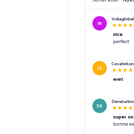
Indiagloba
IN
nice
perfect
Cevahirkur
CE
evet
Denaturbio
DE
super on
bonne exp