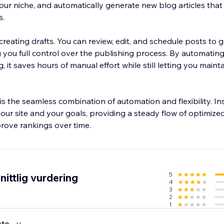
our niche, and automatically generate new blog articles that
s.
 creating drafts. You can review, edit, and schedule posts to g
 you full control over the publishing process. By automating
g, it saves hours of manual effort while still letting you main
s the seamless combination of automation and flexibility. In
your site and your goals, providing a steady flow of optimized
prove rankings over time.
5
ittlig vurdering
4
3
2
1
ste