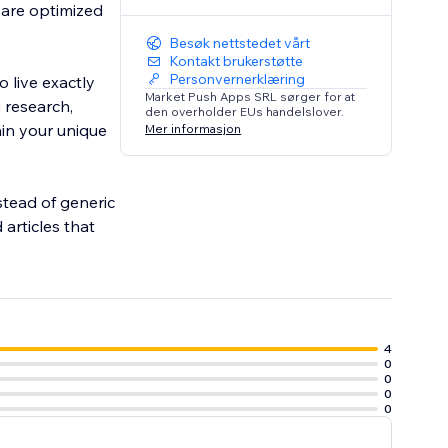
 are optimized
Besøk nettstedet vårt
Kontakt brukerstøtte
Personvernerklæring
o live exactly
Market Push Apps SRL sørger for at
 research,
den overholder EUs handelslover.
tain your unique
Mer informasjon
stead of generic
 articles that
4
0
0
0
0