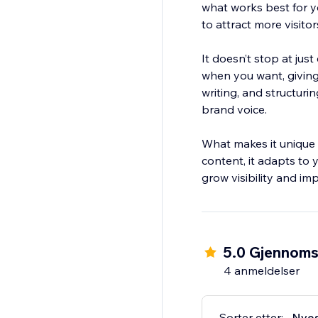
what works best for y
to attract more visitor
It doesn’t stop at just
when you want, giving
writing, and structurin
brand voice.
What makes it unique i
content, it adapts to 
grow visibility and im
5.0 Gjennomsn
4 anmeldelser
Sorter etter:
Nye