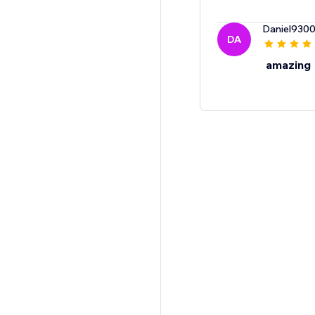
Daniel930
DA
amazing