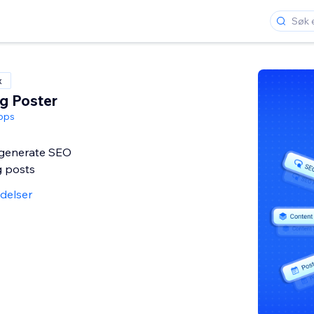
x
g Poster
pps
 generate SEO
g posts
delser